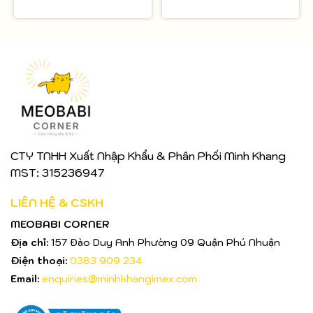
CTY TNHH Xuất Nhập Khẩu & Phân Phối Minh Khang
MST: 315236947
LIÊN HỆ & CSKH
MEOBABI CORNER
Địa chỉ:
157 Đào Duy Anh Phường 09 Quận Phú Nhuận
Điện thoại:
0383 909 234
Email:
enquiries@minhkhangimex.com