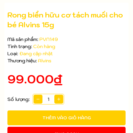
Rong biển hữu cơ tách muối cho
bé Alvins 15g
Mã sản phẩm:
PVN149
Tình trạng:
Còn hàng
Loại:
Đang cập nhật
Thương hiệu:
Alvins
99.000₫
Mã giảm giá:
Ngày hết hạn:
Số lượng:
Điều kiện:
THÊM VÀO GIỎ HÀNG