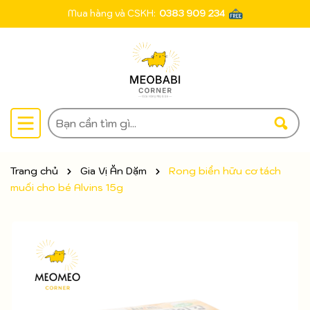
Mua hàng và CSKH:
0383 909 234
Trang chủ
Gia Vị Ăn Dặm
Rong biển hữu cơ tách
muối cho bé Alvins 15g