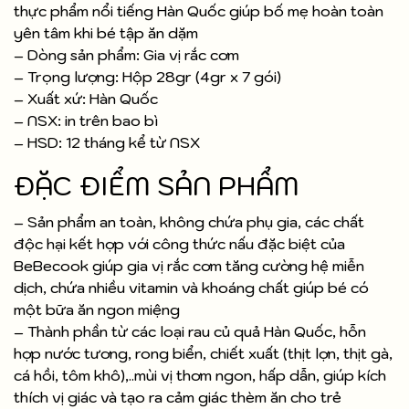
thực phẩm nổi tiếng Hàn Quốc giúp bố mẹ hoàn toàn
yên tâm khi bé tập ăn dặm
– Dòng sản phẩm: Gia vị rắc cơm
– Trọng lượng: Hộp 28gr (4gr x 7 gói)
– Xuất xứ: Hàn Quốc
– NSX: in trên bao bì
– HSD: 12 tháng kể từ NSX
ĐẶC ĐIỂM SẢN PHẨM
– Sản phẩm an toàn, không chứa phụ gia, các chất
độc hại kết hợp với công thức nấu đặc biệt của
BeBecook giúp gia vị rắc cơm tăng cường hệ miễn
dịch, chứa nhiều vitamin và khoáng chất giúp bé có
một bữa ăn ngon miệng
– Thành phần từ các loại rau củ quả Hàn Quốc, hỗn
hợp nước tương, rong biển, chiết xuất (thịt lợn, thịt gà,
cá hồi, tôm khô),..mùi vị thơm ngon, hấp dẫn, giúp kích
thích vị giác và tạo ra cảm giác thèm ăn cho trẻ