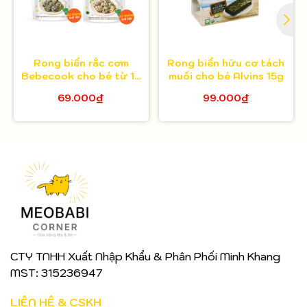
Rong biển rắc cơm
Rong biển hữu cơ tách
Bebecook cho bé từ 12
muối cho bé Alvins 15g
tháng
69.000₫
99.000₫
CTY TNHH Xuất Nhập Khẩu & Phân Phối Minh Khang
MST: 315236947
LIÊN HỆ & CSKH