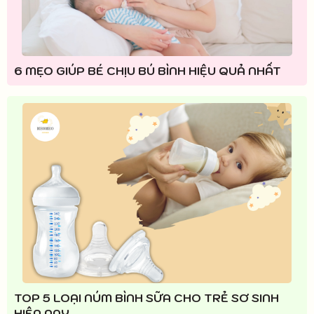
6 MẸO GIÚP BÉ CHỊU BÚ BÌNH HIỆU QUẢ NHẤT
TOP 5 LOẠI NÚM BÌNH SỮA CHO TRẺ SƠ SINH
HIỆN NAY