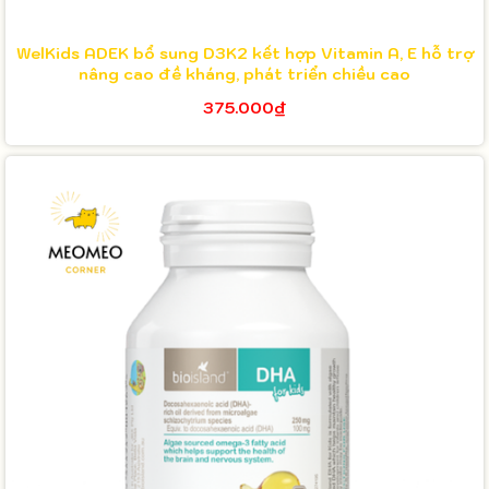
WelKids ADEK bổ sung D3K2 kết hợp Vitamin A, E hỗ trợ
nâng cao đề kháng, phát triển chiều cao
375.000₫