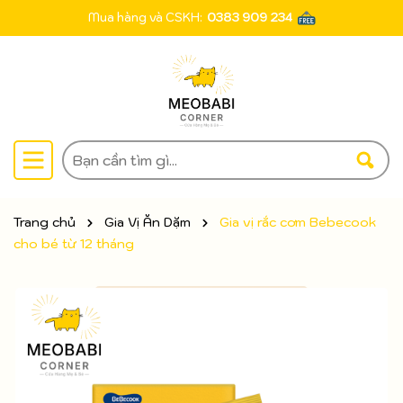
Mua hàng và CSKH:
0383 909 234
Trang chủ
Gia Vị Ăn Dặm
Gia vị rắc cơm Bebecook
cho bé từ 12 tháng