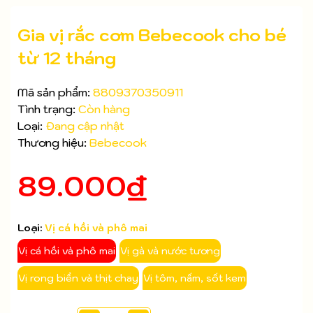
Gia vị rắc cơm Bebecook cho bé
từ 12 tháng
Mã sản phẩm:
8809370350911
Tình trạng:
Còn hàng
Loại:
Đang cập nhật
Thương hiệu:
Bebecook
Mã giảm giá:
89.000₫
Ngày hết hạn:
Điều kiện:
Loại:
Vị cá hồi và phô mai
Vị cá hồi và phô mai
Vị gà và nước tương
Vị rong biển và thịt chay
Vị tôm, nấm, sốt kem