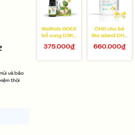
WelKids ADEK
DHA cho bé
bổ sung D3K2
Bio Island DHA
kết hợp
Kids 60 viên
z
375.000₫
660.000₫
Vitamin A, E hỗ
trợ nâng cao
đề kháng, phát
triển chiều cao
mùi và bảo
kiệm thời