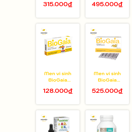
315.000₫
495.000₫
tuổi hộp 20 gói
bé 5ml
Men vi sinh
Men vi sinh
BioGaia
BioGaia
Protectis dạng
Protectis dạng
128.000₫
525.000₫
viên hộp 10
bột hộp 30 gói
viên