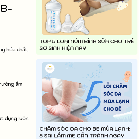
MB-
TOP 5 LOẠI NÚM BÌNH SỮA CHO TRẺ
SƠ SINH HIỆN NAY
ng hóa chất,
 trường ẩm
ật dụng luôn
CHĂM SÓC DA CHO BÉ MÙA LẠNH:
5 SAI LẦM MẸ CẦN TRÁNH NGAY