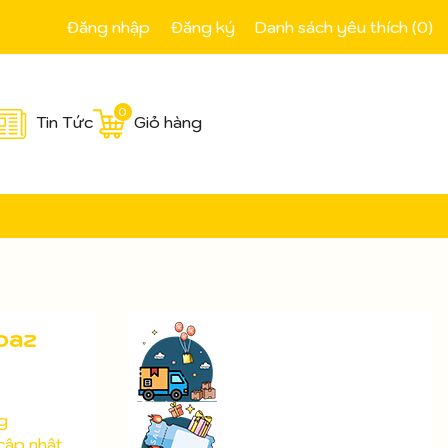
Đăng nhập
Đăng ký
Danh sách yêu thích (
0
)
0
Tin Tức
Giỏ hàng
oaz
g
cập nhật