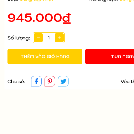
Mã giảm giá:
945.000₫
Ngày hết hạn:
Điều kiện:
Số lượng:
THÊM VÀO GIỎ HÀNG
MUA NGA
Chia sẻ:
Yêu t