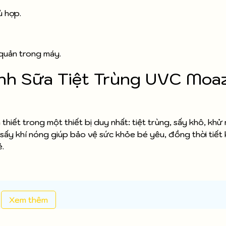
ù hợp.
 quản trong máy.
ình Sữa Tiệt Trùng UVC Moa
ết trong một thiết bị duy nhất: tiệt trùng, sấy khô, khử 
ấy khí nóng giúp bảo vệ sức khỏe bé yêu, đồng thời tiết 
ẻ.
Xem thêm