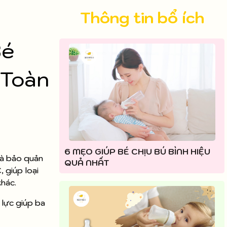
Thông tin bổ ích
Bé
 Toàn
6 MẸO GIÚP BÉ CHỊU BÚ BÌNH HIỆU
và bảo quản
QUẢ NHẤT
 giúp loại
khác.
 lực giúp ba