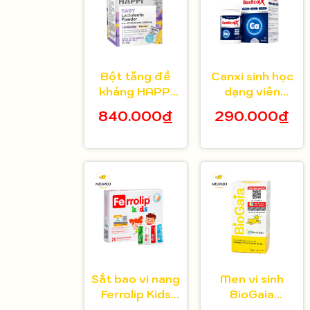
Bột tăng đề
Canxi sinh học
kháng HAPPi
dạng viên
Lactoferrin
Bestical X cho
840.000₫
290.000₫
Baby Úc cho
bé từ 8 tuổi 30
bé từ 1 tháng
viên
tuổi
Sắt bao vi nang
Men vi sinh
Ferrolip Kids
BioGaia
cho bé từ 1
Protectis cho