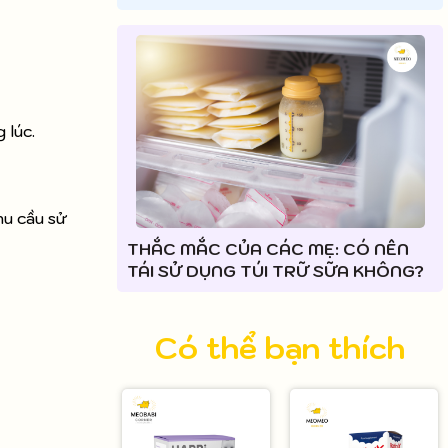
 lúc.
hu cầu sử
THẮC MẮC CỦA CÁC MẸ: CÓ NÊN
TÁI SỬ DỤNG TÚI TRỮ SỮA KHÔNG?
Có thể bạn thích