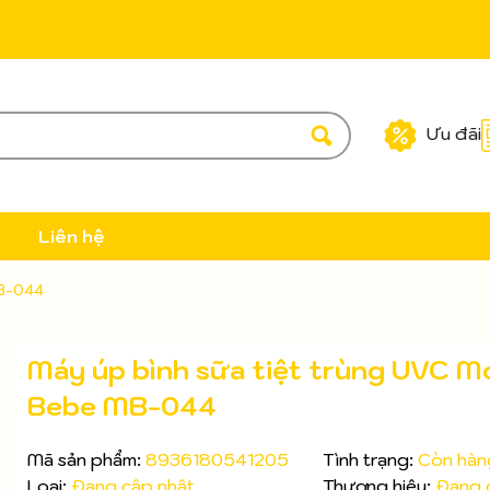
Ưu đãi
c
Liên hệ
MB-044
Máy úp bình sữa tiệt trùng UVC M
Bebe MB-044
Mã sản phẩm:
8936180541205
Tình trạng:
Còn hàn
Loại:
Đang cập nhật
Thương hiệu:
Đang 