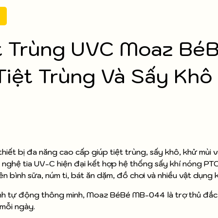
t Trùng UVC Moaz Bé
Tiệt Trùng Và Sấy Khô
ết bị đa năng cao cấp giúp tiệt trùng, sấy khô, khử mùi 
ghệ tia UV-C hiện đại kết hợp hệ thống sấy khí nóng PTC,
ên bình sữa, núm ti, bát ăn dặm, đồ chơi và nhiều vật dụng 
 hành tự động thông minh, Moaz BéBé MB-044 là trợ thủ đắc
 mỗi ngày.