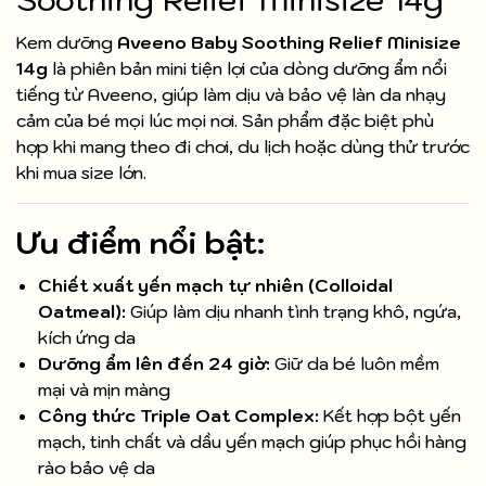
Kem dưỡng
Aveeno Baby Soothing Relief Minisize
14g
là phiên bản mini tiện lợi của dòng dưỡng ẩm nổi
tiếng từ Aveeno, giúp làm dịu và bảo vệ làn da nhạy
cảm của bé mọi lúc mọi nơi. Sản phẩm đặc biệt phù
hợp khi mang theo đi chơi, du lịch hoặc dùng thử trước
khi mua size lớn.
Ưu điểm nổi bật:
Chiết xuất yến mạch tự nhiên (Colloidal
Oatmeal):
Giúp làm dịu nhanh tình trạng khô, ngứa,
kích ứng da
Dưỡng ẩm lên đến 24 giờ:
Giữ da bé luôn mềm
mại và mịn màng
Công thức Triple Oat Complex:
Kết hợp bột yến
mạch, tinh chất và dầu yến mạch giúp phục hồi hàng
rào bảo vệ da