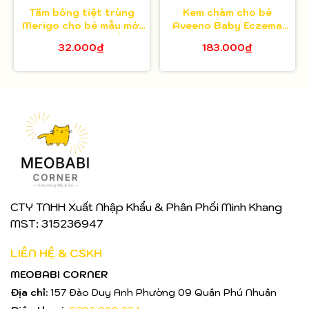
Tăm bông tiệt trùng
Kem chàm cho bé
Merigo cho bé mẫu mới
Aveeno Baby Eczema
bông Bạch Tuyết
Therapy hũ 28g
32.000₫
183.000₫
CTY TNHH Xuất Nhập Khẩu & Phân Phối Minh Khang
MST: 315236947
LIÊN HỆ & CSKH
MEOBABI CORNER
Địa chỉ:
157 Đào Duy Anh Phường 09 Quận Phú Nhuận