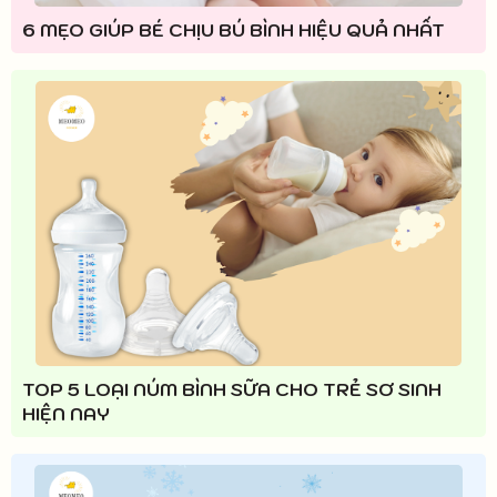
6 MẸO GIÚP BÉ CHỊU BÚ BÌNH HIỆU QUẢ NHẤT
TOP 5 LOẠI NÚM BÌNH SỮA CHO TRẺ SƠ SINH
HIỆN NAY