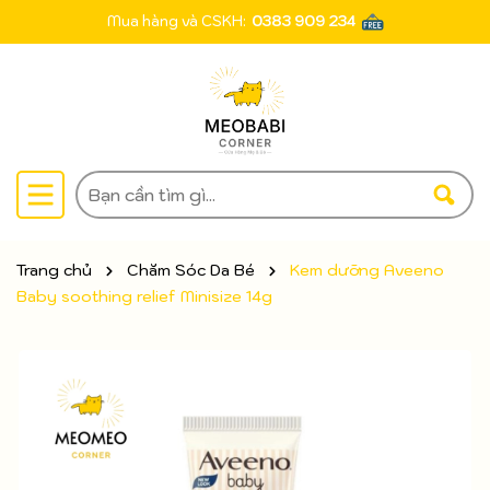
Mua hàng và CSKH:
0383 909 234
Trang chủ
Chăm Sóc Da Bé
Kem dưỡng Aveeno
Baby soothing relief Minisize 14g