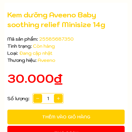
Kem dưỡng Aveeno Baby
soothing relief Minisize 14g
Mã sản phẩm:
25585687350
Tình trạng:
Còn hàng
Loại:
Đang cập nhật
Thương hiệu:
Aveeno
30.000₫
Mã giảm giá:
Ngày hết hạn:
Số lượng:
Điều kiện:
THÊM VÀO GIỎ HÀNG