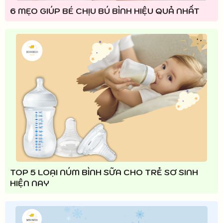
6 MẸO GIÚP BÉ CHỊU BÚ BÌNH HIỆU QUẢ NHẤT
TOP 5 LOẠI NÚM BÌNH SỮA CHO TRẺ SƠ SINH
HIỆN NAY