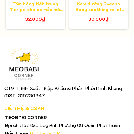
Tăm bông tiệt trùng
Kem dưỡng Aveeno
Merigo cho bé mẫu mới
Baby soothing relief
bông Bạch Tuyết
Minisize 14g
32.000₫
30.000₫
CTY TNHH Xuất Nhập Khẩu & Phân Phối Minh Khang
MST: 315236947
LIÊN HỆ & CSKH
MEOBABI CORNER
Địa chỉ:
157 Đào Duy Anh Phường 09 Quận Phú Nhuận
Điện thoại:
0383 909 234