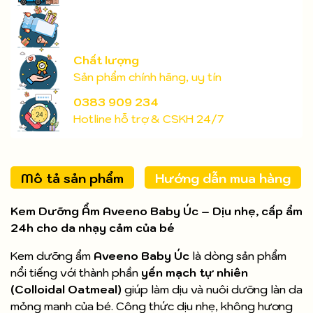
Chất lượng
Sản phẩm chính hãng, uy tín
0383 909 234
Hotline hỗ trợ & CSKH 24/7
Mô tả sản phẩm
Hướng dẫn mua hàng
Kem Dưỡng Ẩm Aveeno Baby Úc – Dịu nhẹ, cấp ẩm
24h cho da nhạy cảm của bé
Kem dưỡng ẩm
Aveeno Baby Úc
là dòng sản phẩm
nổi tiếng với thành phần
yến mạch tự nhiên
(Colloidal Oatmeal)
giúp làm dịu và nuôi dưỡng làn da
mỏng manh của bé. Công thức dịu nhẹ, không hương