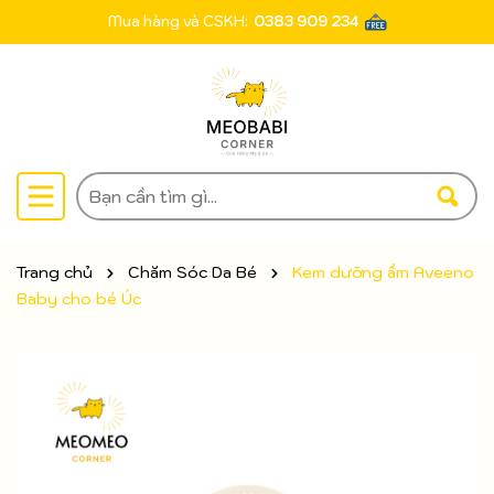
Mua hàng và CSKH:
0383 909 234
Trang chủ
Chăm Sóc Da Bé
Kem dưỡng ẩm Aveeno
Baby cho bé Úc