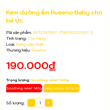
Kem dưỡng ẩm Aveeno Baby cho
bé Úc
Mã sản phẩm:
2672767637-1718352312507-2
Tình trạng:
Còn hàng
Loại:
Đang cập nhật
Thương hiệu:
Aveeno
Mã giảm giá:
190.000₫
Ngày hết hạn:
Điều kiện:
Trọng lượng:
Soothing relief 140g
Soothing relief 140g
Daily Lotion 227g Úc
Số lượng: