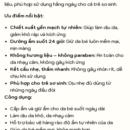
liệu, phù hợp sử dụng hằng ngày cho cả trẻ sơ sinh.
Ưu điểm nổi bật:
Chiết xuất yến mạch tự nhiên:
Giúp làm dịu da,
giảm khô ráp và kích ứng
Dưỡng ẩm suốt 24 giờ:
Giữ da bé luôn mềm mại,
mịn màng
Không hương liệu – không paraben:
An toàn cho
da nhạy cảm, không gây kích ứng
Kết cấu nhẹ, thấm nhanh:
Không gây nhờn rít, dễ
chịu khi sử dụng
Phù hợp cho trẻ sơ sinh:
Dịu nhẹ đủ dùng từ
những ngày đầu đời
Công dụng:
Cấp ẩm và giữ ẩm cho da bé suốt ngày dài
Làm dịu da khô, da nhạy cảm
Hỗ trợ bảo vệ hàng rào độ ẩm tự nhiên của da
Giúp da bé mềm mại, khỏe mạnh hơn