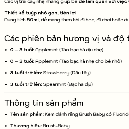
Các vị trái cây nhẹ nhàng giúp bé
dễ làm quen với việc
Thiết kế tuýp nhỏ gọn, tiện lợi
Dung tích
50ml
, dễ mang theo khi đi học, đi chơi hoặc du 
Các phiên bản hương vị và độ 
0 – 3 tuổi:
Applemint (Táo bạc hà dịu nhẹ)
0 – 2 tuổi:
Applemint (Táo bạc hà nhẹ cho bé nhỏ)
3 tuổi trở lên:
Strawberry (Dâu tây)
3 tuổi trở lên:
Spearmint (Bạc hà dịu)
Thông tin sản phẩm
Tên sản phẩm:
Kem đánh răng Brush Baby có Fluorid
Thương hiệu:
Brush-Baby