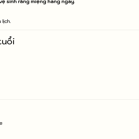
 vệ sinh răng miệng hàng ngày
.
lịch.
tuổi
e