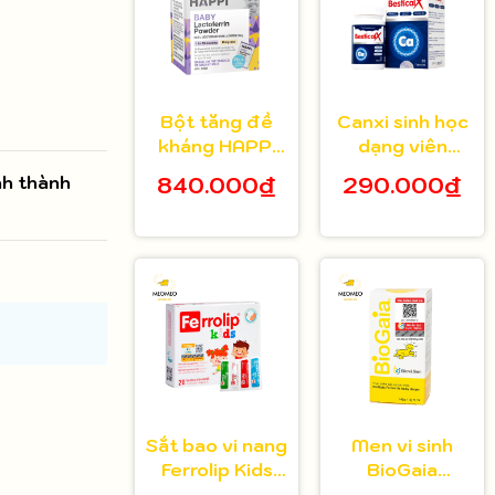
Bột tăng đề
Canxi sinh học
kháng HAPPi
dạng viên
Lactoferrin
Bestical X cho
nh thành
840.000₫
290.000₫
Baby Úc cho
bé từ 8 tuổi 30
bé từ 1 tháng
viên
tuổi
Sắt bao vi nang
Men vi sinh
Ferrolip Kids
BioGaia
cho bé từ 1
Protectis cho