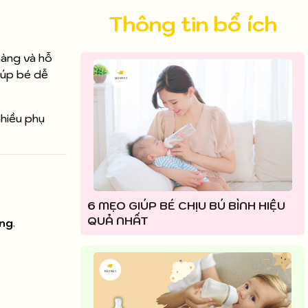
Thông tin bổ ích
hàng và hỗ
giúp bé dễ
hiều phụ
6 MẸO GIÚP BÉ CHỊU BÚ BÌNH HIỆU
QUẢ NHẤT
ăng
.