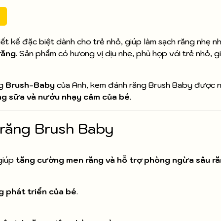
ết kế đặc biệt dành cho trẻ nhỏ, giúp làm sạch răng nhẹ n
răng
. Sản phẩm có hương vị dịu nhẹ, phù hợp với trẻ nhỏ, 
ng
Brush-Baby
của Anh, kem đánh răng Brush Baby được n
ăng sữa và nướu nhạy cảm của bé
.
 răng Brush Baby
giúp
tăng cường men răng và hỗ trợ phòng ngừa sâu r
 phát triển của bé
.