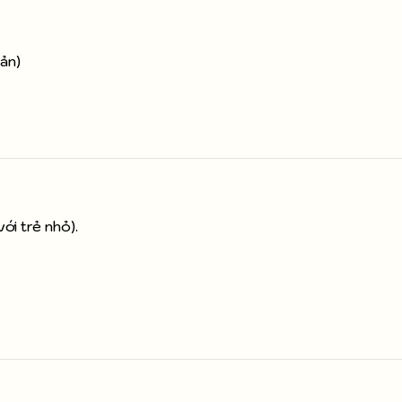
bản)
ới trẻ nhỏ).