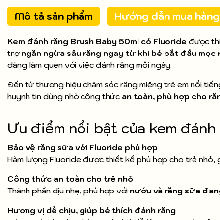
Mô tả sản phẩm
Hướng dẫn mua hàng
Kem đánh răng Brush Baby 50ml có Fluoride
được thi
trợ
ngăn ngừa sâu răng ngay từ khi bé bắt đầu mọc 
dàng làm quen với việc đánh răng mỗi ngày.
Đến từ thương hiệu chăm sóc răng miệng trẻ em nổi tiế
huynh tin dùng nhờ công thức
an toàn, phù hợp cho r
Ưu điểm nổi bật của kem đánh
Bảo vệ răng sữa với Fluoride phù hợp
Hàm lượng Fluoride được thiết kế phù hợp cho trẻ nhỏ, 
Công thức an toàn cho trẻ nhỏ
Thành phần dịu nhẹ, phù hợp với
nướu và răng sữa đang
Hương vị dễ chịu, giúp bé thích đánh răng