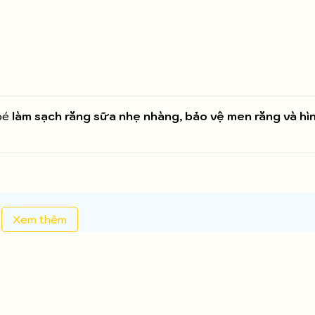
bé
làm sạch răng sữa nhẹ nhàng, bảo vệ men răng và hì
Xem thêm