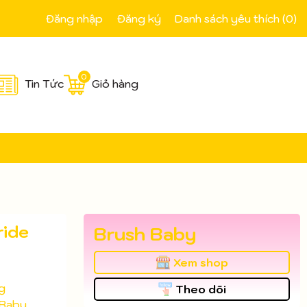
Đăng nhập
Đăng ký
Danh sách yêu thích (
0
)
0
Tin Tức
Giỏ hàng
ride
Brush Baby
Xem shop
g
Theo dõi
 Baby