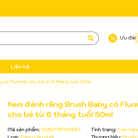
Ưu đãi
c
Liên hệ
 có Fluoride cho bé từ 6 tháng tuổi 50ml
Kem đánh răng Brush Baby có Fluo
cho bé từ 6 tháng tuổi 50ml
Mã sản phẩm:
5060178100587
Tình trạng:
Còn hàn
Loại:
Đang cập nhật
Thương hiệu:
Brush