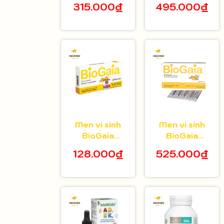
315.000₫
495.000₫
tuổi hộp 20 gói
bé 5ml
Men vi sinh
Men vi sinh
BioGaia
BioGaia
Protectis dạng
Protectis dạng
128.000₫
525.000₫
viên hộp 10
bột hộp 30 gói
viên