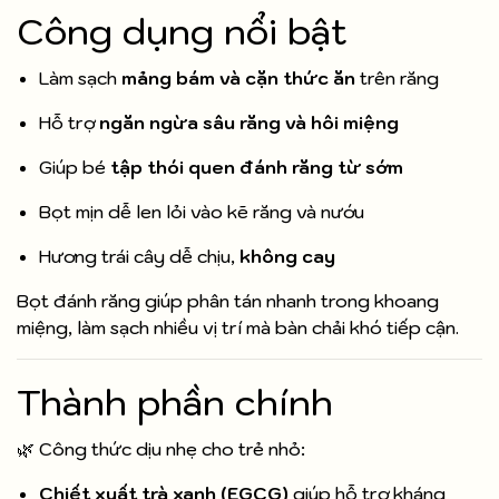
Công dụng nổi bật
Làm sạch
mảng bám và cặn thức ăn
trên răng
Hỗ trợ
ngăn ngừa sâu răng và hôi miệng
Giúp bé
tập thói quen đánh răng từ sớm
Bọt mịn dễ len lỏi vào kẽ răng và nướu
Hương trái cây dễ chịu,
không cay
Bọt đánh răng giúp phân tán nhanh trong khoang
miệng, làm sạch nhiều vị trí mà bàn chải khó tiếp cận.
Thành phần chính
🌿 Công thức dịu nhẹ cho trẻ nhỏ:
Chiết xuất trà xanh (EGCG)
giúp hỗ trợ kháng