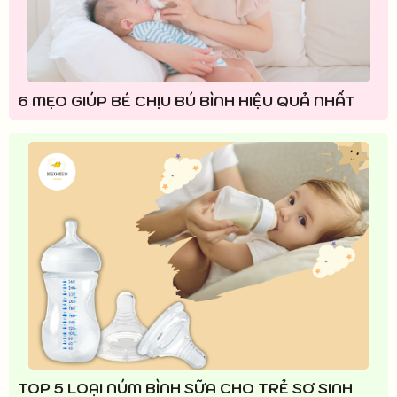
6 MẸO GIÚP BÉ CHỊU BÚ BÌNH HIỆU QUẢ NHẤT
TOP 5 LOẠI NÚM BÌNH SỮA CHO TRẺ SƠ SINH