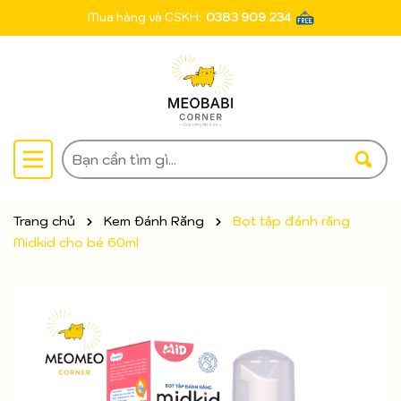
Mua hàng và CSKH:
0383 909 234
Trang chủ
Kem Đánh Răng
Bọt tập đánh răng
Midkid cho bé 60ml