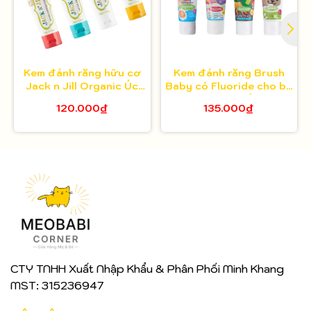
Kem đánh răng hữu cơ
Kem đánh răng Brush
Jack n Jill Organic Úc
Baby có Fluoride cho bé
cho bé
từ 6 tháng tuổi 50ml
120.000₫
135.000₫
CTY TNHH Xuất Nhập Khẩu & Phân Phối Minh Khang
MST: 315236947