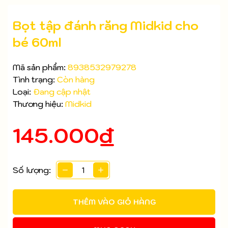
Bọt tập đánh răng Midkid cho
bé 60ml
Mã sản phẩm:
8938532979278
Tình trạng:
Còn hàng
Loại:
Đang cập nhật
Thương hiệu:
Midkid
145.000₫
Mã giảm giá:
Số lượng:
Ngày hết hạn:
THÊM VÀO GIỎ HÀNG
Điều kiện: