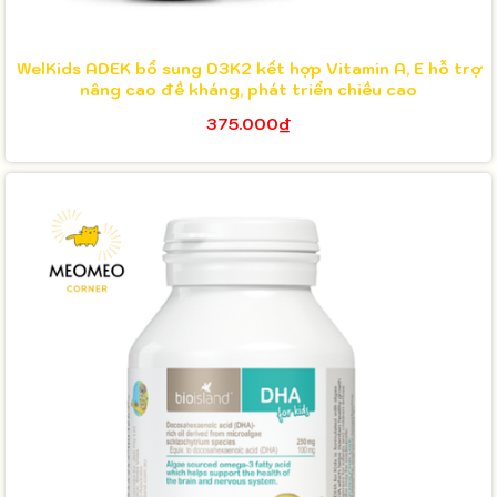
WelKids ADEK bổ sung D3K2 kết hợp Vitamin A, E hỗ trợ
nâng cao đề kháng, phát triển chiều cao
375.000₫