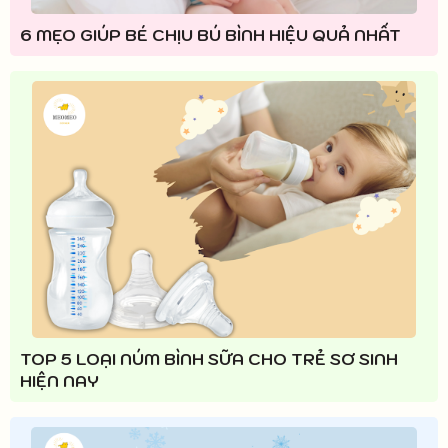
6 MẸO GIÚP BÉ CHỊU BÚ BÌNH HIỆU QUẢ NHẤT
TOP 5 LOẠI NÚM BÌNH SỮA CHO TRẺ SƠ SINH
HIỆN NAY