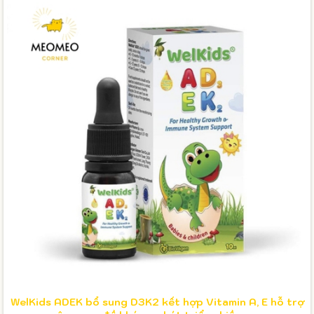
WelKids ADEK bổ sung D3K2 kết hợp Vitamin A, E hỗ trợ