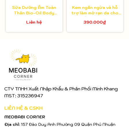
Sữa Dưỡng Ẩm Toàn
Kem ngăn ngừa và hỗ
Thân Bio-Oil Body
trợ làm mờ rạn da cho
Lotion 175ml
mẹ bầu giữa thai kỳ
Liên hệ
390.000₫
Palmer's 125g
CTY TNHH Xuất Nhập Khẩu & Phân Phối Minh Khang
MST: 315236947
LIÊN HỆ & CSKH
MEOBABI CORNER
Địa chỉ:
157 Đào Duy Anh Phường 09 Quận Phú Nhuận