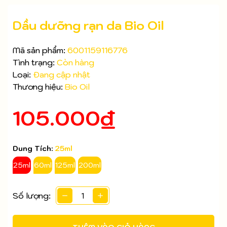
Dầu dưỡng rạn da Bio Oil
Mã sản phẩm:
6001159116776
Tình trạng:
Còn hàng
Loại:
Đang cập nhật
Thương hiệu:
Bio Oil
105.000₫
Dung Tích:
25ml
Mã giảm giá:
25ml
60ml
125ml
200ml
Ngày hết hạn:
Số lượng:
Điều kiện: