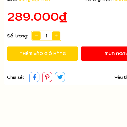
289.000₫
Mã giảm giá:
Ngày hết hạn:
Số lượng:
Điều kiện:
THÊM VÀO GIỎ HÀNG
MUA NGA
Chia sẻ:
Yêu t