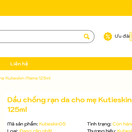
Ưu đãi
c
Liên hệ
mẹ Kutieskin Mama 125ml
Dầu chống rạn da cho mẹ Kutieski
125ml
Mã sản phẩm:
Kutieskin05
Tình trạng:
Còn hàn
Loại:
Đang cập nhật
Thương hiệu:
Kuties