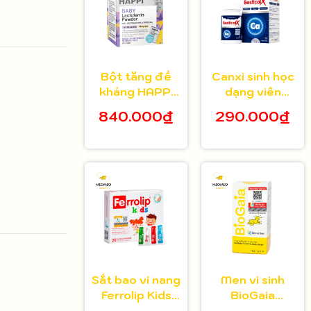
Bột tăng đề
Canxi sinh học
kháng HAPPi
dạng viên
Lactoferrin
Bestical X cho
840.000₫
290.000₫
Baby Úc cho
bé từ 8 tuổi 30
bé từ 1 tháng
viên
tuổi
Sắt bao vi nang
Men vi sinh
Ferrolip Kids
BioGaia
cho bé từ 1
Protectis cho