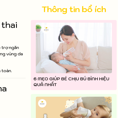
Thông tin bổ ích
thai
ỗ trợ ngăn
ững vùng da
 toàn.
6 MẸO GIÚP BÉ CHỊU BÚ BÌNH HIỆU
QUẢ NHẤT
ma