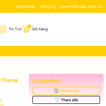
Đăng nhập
Đăng ký
Danh sách yêu thích (
0
)
0
Tin Tức
Giỏ hàng
n Mama
Kutieskin
Xem shop
g
Theo dõi
kin