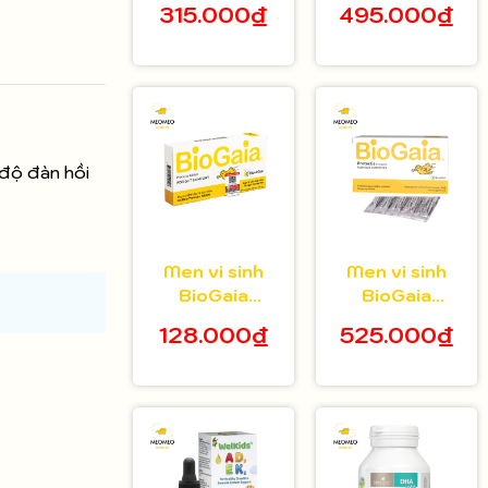
315.000₫
495.000₫
tuổi hộp 20 gói
bé 5ml
 độ đàn hồi
Men vi sinh
Men vi sinh
BioGaia
BioGaia
Protectis dạng
Protectis dạng
128.000₫
525.000₫
viên hộp 10
bột hộp 30 gói
viên