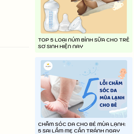
TOP 5 LOẠI NÚM BÌNH SỮA CHO TRẺ
SƠ SINH HIỆN NAY
CHĂM SÓC DA CHO BÉ MÙA LẠNH:
5 SAI LẦM MẸ CẦN TRÁNH NGAY