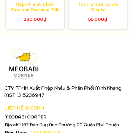
Hộp chia sữa bột
Túi trữ sữa có vòi
Moyuum Premium Milk
Misuta
Powder Dispenser - 3
230.000₫
55.000₫
ngăn
CTY TNHH Xuất Nhập Khẩu & Phân Phối Minh Khang
MST: 315236947
LIÊN HỆ & CSKH
MEOBABI CORNER
Địa chỉ:
157 Đào Duy Anh Phường 09 Quận Phú Nhuận
Điện thoại:
0383 909 234