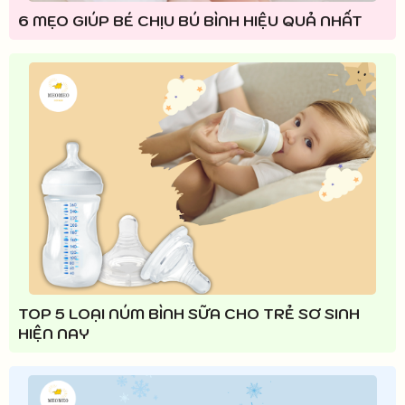
6 MẸO GIÚP BÉ CHỊU BÚ BÌNH HIỆU QUẢ NHẤT
TOP 5 LOẠI NÚM BÌNH SỮA CHO TRẺ SƠ SINH
HIỆN NAY