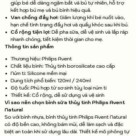
giúp bé dễ dàng ngậm bắt và bú tự nhiên, hỗ trợ
kết hợp bú mẹ và bú bình hiệu quả.
Van chống đầy hơi:
Giảm lượng khí bé nuốt vào,
hạn chế tình trạng đầy hơi và quấy khóc sau khi bú.
Cổ rộng tiện lợi:
Dễ pha sữa, dễ vệ sinh và lắp ráp
nhanh chóng, tiết kiệm thời gian cho mẹ.
Thông tin sản phẩm
Thương hiệu: Philips Avent
Chất liệu bình: Thủy tinh borosilicate cao cấp
Núm ti: Silicone mềm mại
Dung tích phổ biến: 120ml / 240ml
Độ tuổi: Phù hợp từ sơ sinh tùy loại núm ti
Thiết kế: Cổ rộng, dễ sử dụng và vệ sinh
Vì sao nên chọn bình sữa thủy tinh Philips Avent
Natural
So với bình nhựa, bình thủy tinh Philips Avent Natural
có độ bền cao, không bám mùi, dễ làm sạch và đặc
biệt an toàn khi sử dụng lâu dài. Thiết kế mô phỏng tự