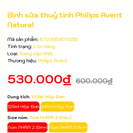
Bình sữa thuỷ tinh Philips Avent
Natural
Mã sản phẩm:
8720689011358
Tình trạng:
Còn hàng
Loại:
Đang cập nhật
Thương hiệu:
Philips Avent
Mã giảm giá:
530.000₫
600.000₫
Ngày hết hạn:
Điều kiện:
Dung tích:
120ml Hộp Đơn
120ml Hộp Đơn
240ml Hộp Đơn
Size núm:
Núm NHÁM 2 (0m+)
Núm NHÁM 2 (0m+)
Núm NHÁM 3 (1m+)