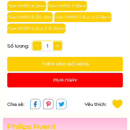
Núm NHÁM 4 (3m+)
Núm NHÁM 5 (6m+)
Núm NHÁM 6 (Ăn đặc)
Núm NHÁM 3 đục 2 lỗ (9m+)
Núm NHÁM 3 đục 3 lỗ (12m+)
Số lượng:
THÊM VÀO GIỎ HÀNG
MUA NGAY
Chia sẻ:
Yêu thích:
Philips Avent