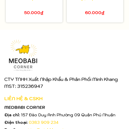
50.000₫
60.000₫
CTY TNHH Xuất Nhập Khẩu & Phân Phối Minh Khang
MST: 315236947
LIÊN HỆ & CSKH
MEOBABI CORNER
Địa chỉ:
157 Đào Duy Anh Phường 09 Quận Phú Nhuận
Điện thoại:
0383 909 234