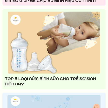
6 MẸO GIÚP BÉ CHỊU BÚ BÌNH HIỆU QUẢ NHẤT
TOP 5 LOẠI NÚM BÌNH SỮA CHO TRẺ SƠ SINH
HIỆN NAY