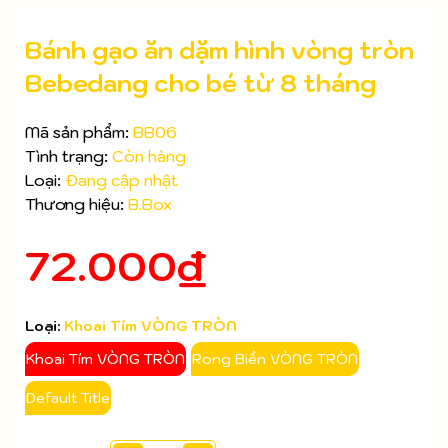
Bánh gạo ăn dặm hình vòng tròn
Bebedang cho bé từ 8 tháng
Mã sản phẩm:
BB06
Tình trạng:
Còn hàng
Loại:
Đang cập nhật
Thương hiệu:
B.Box
72.000₫
Mã giảm giá:
Ngày hết hạn:
Loại:
Khoai Tím VÒNG TRÒN
Điều kiện:
Khoai Tím VÒNG TRÒN
Rong Biển VÒNG TRÒN
Default Title