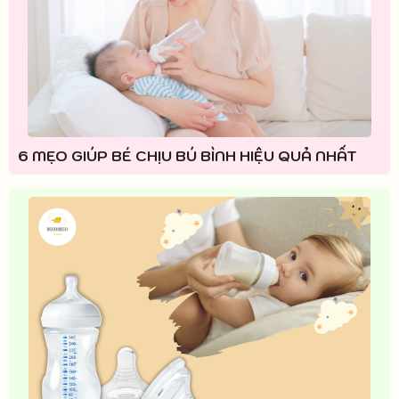
6 MẸO GIÚP BÉ CHỊU BÚ BÌNH HIỆU QUẢ NHẤT