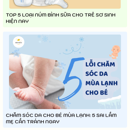
TOP 5 LOẠI NÚM BÌNH SỮA CHO TRẺ SƠ SINH
HIỆN NAY
CHĂM SÓC DA CHO BÉ MÙA LẠNH: 5 SAI LẦM
MẸ CẦN TRÁNH NGAY