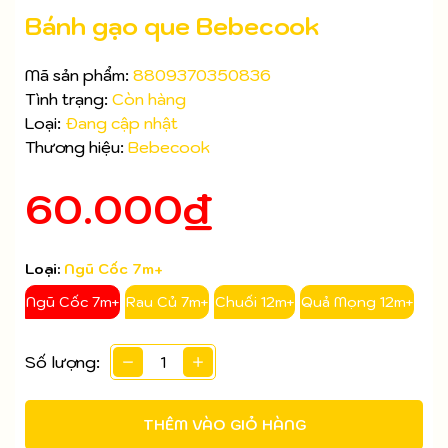
Bánh gạo que Bebecook
Mã sản phẩm:
8809370350836
Tình trạng:
Còn hàng
Loại:
Đang cập nhật
Thương hiệu:
Bebecook
60.000₫
Loại:
Ngũ Cốc 7m+
Mã giảm giá:
Ngũ Cốc 7m+
Rau Củ 7m+
Chuối 12m+
Quả Mọng 12m+
Ngày hết hạn:
Số lượng:
Điều kiện:
THÊM VÀO GIỎ HÀNG