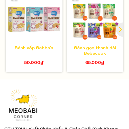
Bánh xốp Babba's
Bánh gạo thanh dài
Bebecook
50.000₫
65.000₫
CTY TNHH Xuất Nhập Khẩu & Phân Phối Minh Khang