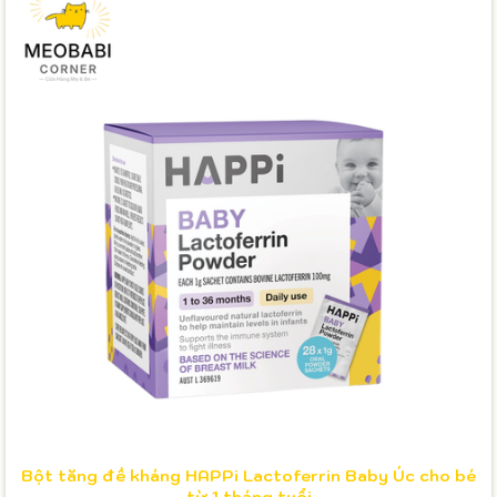
Bột tăng đề kháng HAPPi Lactoferrin Baby Úc cho bé