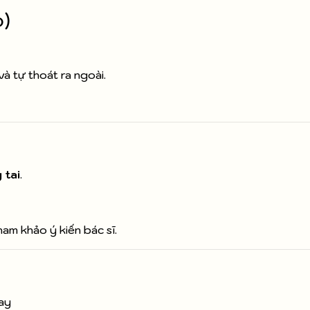
)
à tự thoát ra ngoài.
 tai
.
am khảo ý kiến bác sĩ.
ay