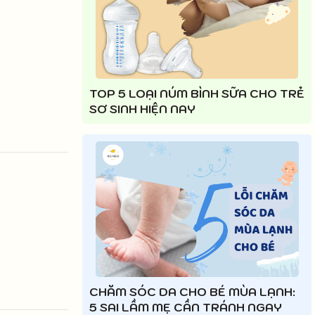
TOP 5 LOẠI NÚM BÌNH SỮA CHO TRẺ
SƠ SINH HIỆN NAY
CHĂM SÓC DA CHO BÉ MÙA LẠNH:
5 SAI LẦM MẸ CẦN TRÁNH NGAY