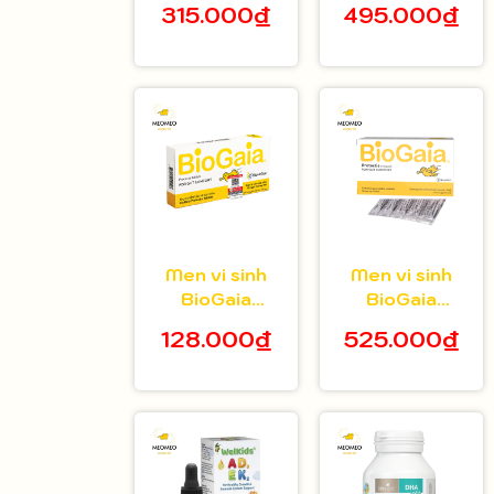
315.000₫
495.000₫
tuổi hộp 20 gói
bé 5ml
Men vi sinh
Men vi sinh
BioGaia
BioGaia
Protectis dạng
Protectis dạng
128.000₫
525.000₫
viên hộp 10
bột hộp 30 gói
viên