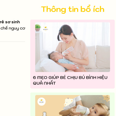
Thông tin bổ ích
rẻ sơ sinh
n chế nguy cơ
6 MẸO GIÚP BÉ CHỊU BÚ BÌNH HIỆU
QUẢ NHẤT