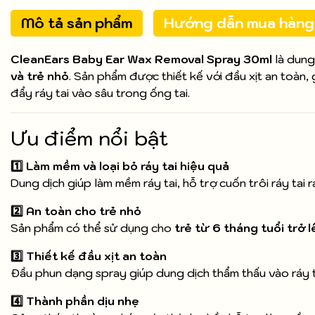
Mô tả sản phẩm
Hướng dẫn mua hàng
CleanEars Baby Ear Wax Removal Spray 30ml
là dung
và trẻ nhỏ
. Sản phẩm được thiết kế với đầu xịt an toàn, 
đẩy ráy tai vào sâu trong ống tai.
Ưu điểm nổi bật
1️⃣ Làm mềm và loại bỏ ráy tai hiệu quả
Dung dịch giúp làm mềm ráy tai, hỗ trợ cuốn trôi ráy tai 
2️⃣ An toàn cho trẻ nhỏ
Sản phẩm có thể sử dụng cho
trẻ từ 6 tháng tuổi trở l
3️⃣ Thiết kế đầu xịt an toàn
Đầu phun dạng spray giúp dung dịch thẩm thấu vào ráy 
4️⃣ Thành phần dịu nhẹ