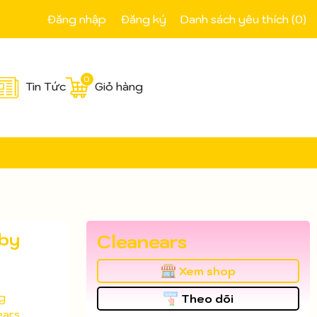
Đăng nhập
Đăng ký
Danh sách yêu thích (
0
)
0
Tin Tức
Giỏ hàng
aby
Cleanears
Xem shop
g
Theo dõi
ears