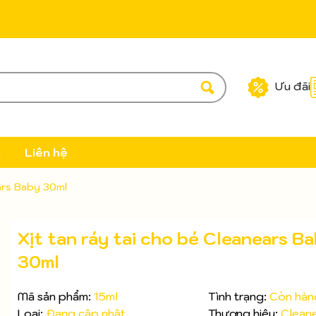
Ưu đãi
c
Liên hệ
ears Baby 30ml
Xịt tan ráy tai cho bé Cleanears B
30ml
Mã sản phẩm:
15ml
Tình trạng:
Còn hàn
Loại:
Đang cập nhật
Thương hiệu:
Clean