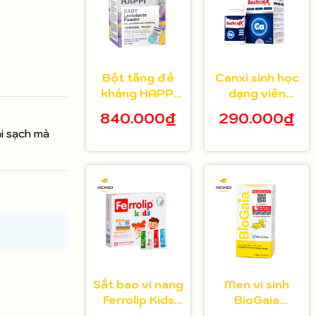
Bột tăng đề
Canxi sinh học
kháng HAPPi
dạng viên
Lactoferrin
Bestical X cho
840.000₫
290.000₫
Baby Úc cho
bé từ 8 tuổi 30
ai sạch mà
bé từ 1 tháng
viên
tuổi
Sắt bao vi nang
Men vi sinh
Ferrolip Kids
BioGaia
cho bé từ 1
Protectis cho