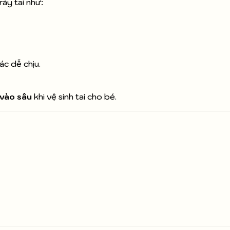
áy tai như:
ác dễ chịu.
 vào sâu
khi vệ sinh tai cho bé.