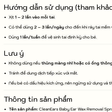
Hướng dẫn sử dụng (tham khảo
Xịt
1 – 2 lần vào mỗi tai
.
Có thể dùng
2 – 3 lần/ngày
cho đến khi ráy tai mềm v
Dùng
1 lần/tuần
để vệ sinh tai định kỳ cho bé.
Lưu ý
Không dùng nếu
thủng màng nhĩ hoặc có ống thông
Tránh để dung dịch tiếp xúc với mắt.
Nếu bé có dấu hiệu kích ứng, nên ngừng sử dụng và th
Thông tin sản phẩm
Tên sản phẩm:
CleanEars Baby Ear Wax Removal Spr