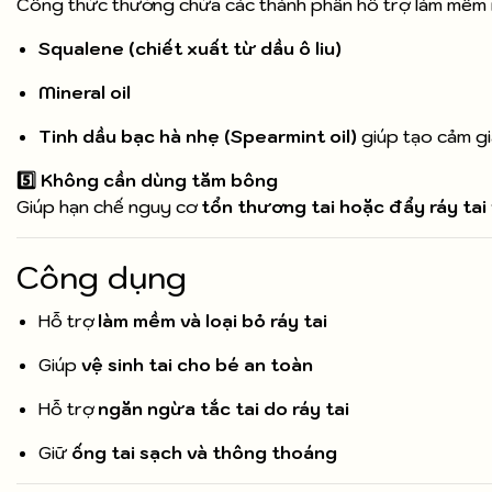
Công thức thường chứa các thành phần hỗ trợ làm mềm r
Squalene (chiết xuất từ dầu ô liu)
Mineral oil
Tinh dầu bạc hà nhẹ (Spearmint oil)
giúp tạo cảm gi
5️⃣ Không cần dùng tăm bông
Giúp hạn chế nguy cơ
tổn thương tai hoặc đẩy ráy tai
Công dụng
Hỗ trợ
làm mềm và loại bỏ ráy tai
Giúp
vệ sinh tai cho bé an toàn
Hỗ trợ
ngăn ngừa tắc tai do ráy tai
Giữ
ống tai sạch và thông thoáng