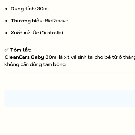
Dung tích:
30ml
Thương hiệu:
BioRevive
Xuất xứ:
Úc (Australia)
✅
Tóm tắt:
CleanEars Baby 30ml
là xịt vệ sinh tai cho bé từ 6 thán
không cần dùng tăm bông.