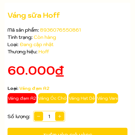
Váng sữa Hoff
Mã sản phẩm:
8936076550861
Tình trạng:
Còn hàng
Loại:
Đang cập nhật
Thương hiệu:
Hoff
60.000₫
Loại:
Váng đạm A2
Mã giảm giá:
Váng đạm A2
Váng Óc Chó
Váng Hạt Dẻ
Váng Vani
Ngày hết hạn:
Số lượng:
Điều kiện: