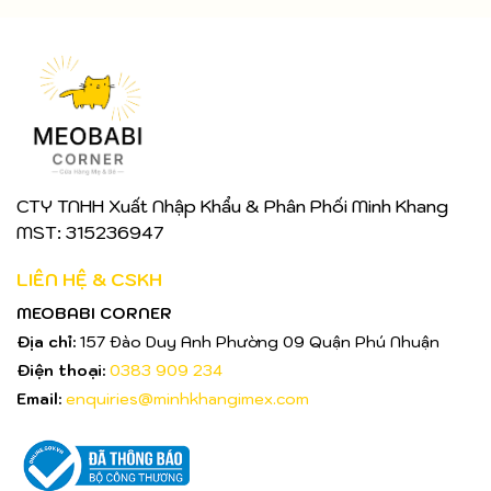
CTY TNHH Xuất Nhập Khẩu & Phân Phối Minh Khang
MST: 315236947
LIÊN HỆ & CSKH
MEOBABI CORNER
Địa chỉ:
157 Đào Duy Anh Phường 09 Quận Phú Nhuận
Điện thoại:
0383 909 234
Email:
enquiries@minhkhangimex.com