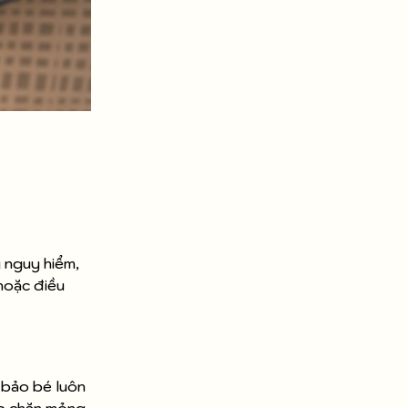
y nguy hiểm,
 hoặc điều
 bảo bé luôn
ớp chăn mỏng