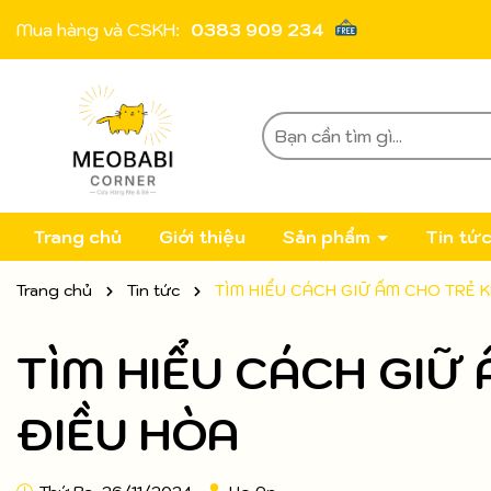
Mua hàng và CSKH:
0383 909 234
Trang chủ
Giới thiệu
Sản phẩm
Tin tứ
Trang chủ
Tin tức
TÌM HIỂU CÁCH GIỮ ẤM CHO TRẺ K
TÌM HIỂU CÁCH GIỮ
ĐIỀU HÒA