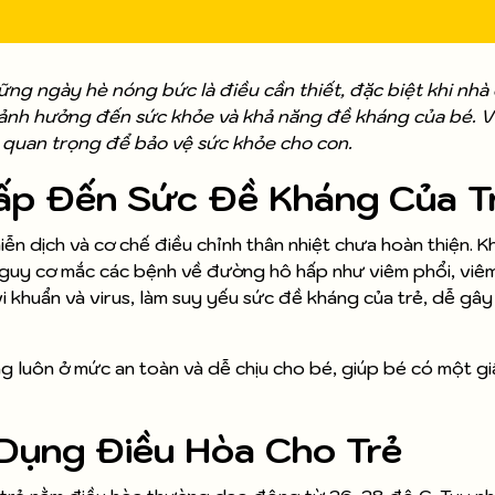
ng ngày hè nóng bức là điều cần thiết, đặc biệt khi nhà 
ể ảnh hưởng đến sức khỏe và khả năng đề kháng của bé. Vì
ất quan trọng để bảo vệ sức khỏe cho con.
ấp Đến Sức Đề Kháng Của T
miễn dịch và cơ chế điều chỉnh thân nhiệt chưa hoàn thiện. Kh
 nguy cơ mắc các bệnh về đường hô hấp như viêm phổi, viê
vi khuẩn và virus, làm suy yếu sức đề kháng của trẻ, dễ gây
 luôn ở mức an toàn và dễ chịu cho bé, giúp bé có một gi
 Dụng Điều Hòa Cho Trẻ