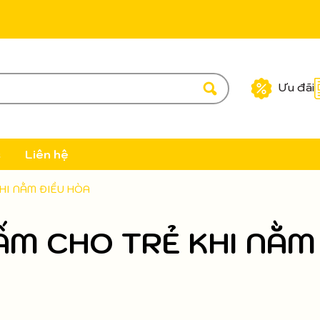
Ưu đãi
c
Liên hệ
HI NẰM ĐIỀU HÒA
 ẤM CHO TRẺ KHI NẰM