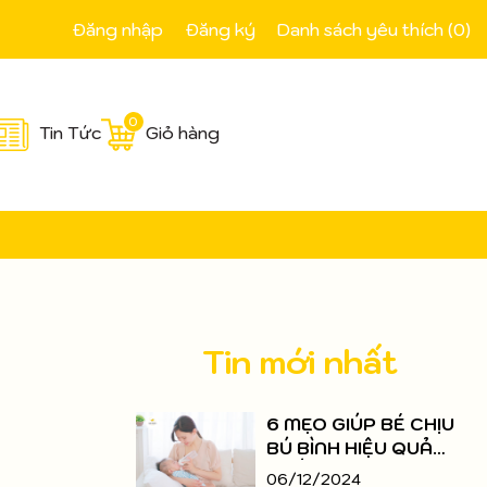
Đăng nhập
Đăng ký
Danh sách yêu thích (
0
)
0
Tin Tức
Giỏ hàng
Tin mới nhất
6 MẸO GIÚP BÉ CHỊU
BÚ BÌNH HIỆU QUẢ
NHẤT
06/12/2024