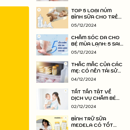
TOP 5 LOẠI NÚM
BÌNH SỮA CHO TRẺ
SƠ SINH HIỆN NAY
05/12/2024
CHĂM SÓC DA CHO
BÉ MÙA LẠNH: 5 SAI
LẦM MẸ CẦN TRÁNH
05/12/2024
NGAY
THẮC MẮC CỦA CÁC
MẸ: CÓ NÊN TÁI SỬ
DỤNG TÚI TRỮ SỮA
04/12/2024
KHÔNG?
TẤT TẦN TẬT VỀ
DỊCH VỤ CHĂM BÉ
THEO GIỜ
02/12/2024
BÌNH TRỮ SỮA
MEDELA CÓ TỐT