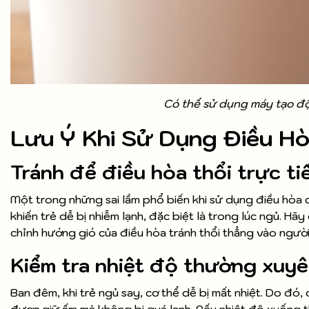
Có thể sử dụng máy tạo độ
Lưu Ý Khi Sử Dụng Điều Hò
Tránh để điều hòa thổi trực ti
Một trong những sai lầm phổ biến khi sử dụng điều hòa c
khiến trẻ dễ bị nhiễm lạnh, đặc biệt là trong lúc ngủ. Hã
chỉnh hướng gió của điều hòa tránh thổi thẳng vào người
Kiểm tra nhiệt độ thường xuy
Ban đêm, khi trẻ ngủ say, cơ thể dễ bị mất nhiệt. Do đ
được giữ ấm mà không bị quá lạnh. Nếu nhiệt độ xuống t