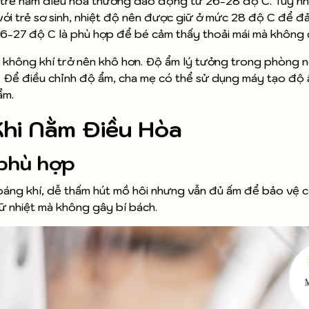
i trẻ nằm điều hòa thường dao động từ 26-28 độ C. Tuy nh
 với trẻ sơ sinh, nhiệt độ nên được giữ ở mức 28 độ C để 
ừ 26-27 độ C là phù hợp để bé cảm thấy thoải mái mà không 
 không khí trở nên khô hơn. Độ ẩm lý tưởng trong phòng n
. Để điều chỉnh độ ẩm, cha mẹ có thể sử dụng máy tạo độ
ẩm.
Khi Nằm Điều Hòa
 phù hợp
ng khí, dễ thấm hút mồ hôi nhưng vẫn đủ ấm để bảo vệ c
iữ nhiệt mà không gây bí bách.