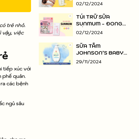
KHÔNG? NHỮNG LỢI
02/12/2024
ÍCH MÀ MẸ NÊN BIẾT
TÚI TRỮ SỮA
SUNMUM - ĐONG
có trẻ nhỏ.
ĐẦY TÌNH THƯƠNG
 vậy, việc
02/12/2024
CỦA MẸ
SỮA TẮM
rẻ
JOHNSON’S BABY
COTTON TOUCH - UY
29/11/2024
TÍN LÀM NÊN
i tiếp xúc với
THƯƠNG HIỆU
m phế quản.
 ra các bệnh
ấc ngủ sâu