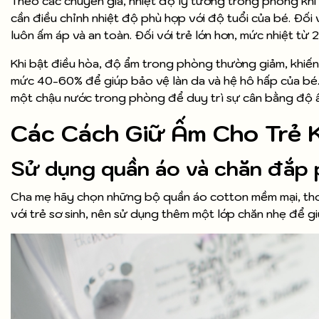
Theo các chuyên gia, nhiệt độ lý tưởng trong phòng kh
cần điều chỉnh nhiệt độ phù hợp với độ tuổi của bé. Đối
luôn ấm áp và an toàn. Đối với trẻ lớn hơn, mức nhiệt t
Khi bật điều hòa, độ ẩm trong phòng thường giảm, khiến
mức 40-60% để giúp bảo vệ làn da và hệ hô hấp của bé
một chậu nước trong phòng để duy trì sự cân bằng độ 
Các Cách Giữ Ấm Cho Trẻ 
Sử dụng quần áo và chăn đắp
Cha mẹ hãy chọn những bộ quần áo cotton mềm mại, thoá
với trẻ sơ sinh, nên sử dụng thêm một lớp chăn nhẹ để g