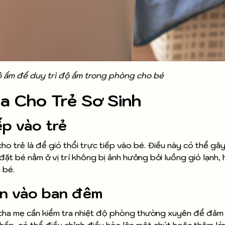
 ẩm để duy trì độ ẩm trong phòng cho bé
a Cho Trẻ Sơ Sinh
ếp vào trẻ
ho trẻ là để gió thổi trực tiếp vào bé. Điều này có thể gâ
y đặt bé nằm ở vị trí không bị ảnh hưởng bởi luồng gió lạnh,
 bé.
ên vào ban đêm
ó, cha mẹ cần kiểm tra nhiệt độ phòng thường xuyên để đảm
hấp, có thể điều chỉnh điều hòa lên một chút hoặc thêm l