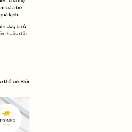
iên, cha mẹ
đảm bảo bé
quá lạnh.
ên duy trì ở
 ẩm hoặc đặt
ơ thể bé. Đối