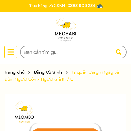
Mua hàng và CSKH:
0383 909 234
Trang chủ
Băng Vệ SInh
Tã quần Caryn Ngày và
Đêm Người Lớn / Người Già M / L