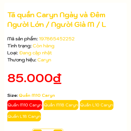
Tã quần Caryn Ngày và Đêm
Người Lớn / Người Già M / L
Mã sản phẩm:
197865452252
Tình trạng:
Còn hàng
Loại:
Đang cập nhật
Thương hiệu:
Caryn
Mã giảm giá:
85.000₫
Ngày hết hạn:
Điều kiện:
Size:
Quần M10 Caryn
Quần M10 Caryn
Quần M18 Caryn
Quần L10 Caryn
Quần L18 Caryn