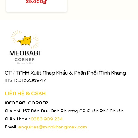
39.000₫
miếng
CTY TNHH Xuất Nhập Khẩu & Phân Phối Minh Khang
MST: 315236947
LIÊN HỆ & CSKH
MEOBABI CORNER
Địa chỉ:
157 Đào Duy Anh Phường 09 Quận Phú Nhuận
Điện thoại:
0383 909 234
Email:
enquiries@minhkhangimex.com