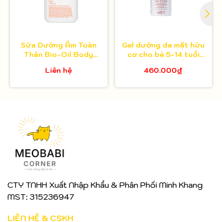
Sữa Dưỡng Ẩm Toàn
Gel dưỡng da mặt hữu
Thân Bio-Oil Body
cơ cho bé 5-14 tuổi
Lotion 175ml
Toofruit việt quất - lựu
Liên hệ
460.000₫
30ml
CTY TNHH Xuất Nhập Khẩu & Phân Phối Minh Khang
MST: 315236947
LIÊN HỆ & CSKH