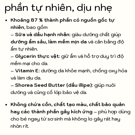
phần tự nhiên, dịu nhẹ
Khoảng 87 % thành phần có nguồn gốc tự
nhiên
, bao gồm
–
Sữa và dầu hạnh nhân
: giàu dưỡng chất giúp
dưỡng ẩm sâu, làm mềm mịn da
và cân bằng độ
ẩm tự nhiên.
–
Glycerin thực vật
: giữ ẩm và hỗ trợ duy trì độ
mềm mại cho da.
–
Vitamin E
: dưỡng da khỏe mạnh, chống oxy hóa
và làm dịu da.
–
Shorea Seed Butter (dầu illipe)
: giúp nuôi
dưỡng và củng cố lớp bảo vệ da.
Không chứa cồn, chất tạo màu, chất bảo quản
hay các thành phần gây kích ứng
– phù hợp dùng
cho bé ngay từ sơ sinh mà không lo gây rát hay
nhờn rít.