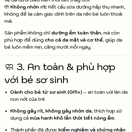
🤲
Không nhờn rít:
Kết cấu sữa dưỡng hấp thụ nhanh,
không để lại cảm giác dính trên da nên bé luôn thoải
mái.
Sản phẩm không chỉ
dưỡng ẩm toàn thân
, mà còn
phù hợp để dùng
cho cả da mặt và cơ thể
, giúp da
bé luôn mềm mịn, căng mướt mỗi ngày.
🧼 3. An toàn & phù hợp
với bé sơ sinh
Dành cho bé từ sơ sinh (0M+)
– an toàn với làn da
non nớt của trẻ.
Không gây rít, không gây nhờn da
, thích hợp sử
dụng cả
mùa hanh khô lẫn thời tiết nóng ẩm
.
Thành phần đã được
kiểm nghiệm và chứng nhận