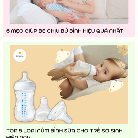
6 MẸO GIÚP BÉ CHỊU BÚ BÌNH HIỆU QUẢ NHẤT
TOP 5 LOẠI NÚM BÌNH SỮA CHO TRẺ SƠ SINH
HIỆN NAY