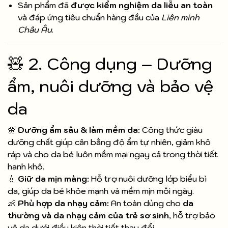
Sản phẩm đã
được kiểm nghiệm da liễu an toàn
và đáp ứng tiêu chuẩn hàng đầu của
Liên minh
Châu Âu
.
🧸 2. Công dụng – Dưỡng
ẩm, nuôi dưỡng và bảo vệ
da
🌼
Dưỡng ẩm sâu & làm mềm da:
Công thức giàu
dưỡng chất giúp cân bằng độ ẩm tự nhiên, giảm khô
ráp và cho da bé luôn mềm mại ngay cả trong thời tiết
hanh khô.
💧
Giữ da mịn màng:
Hỗ trợ nuôi dưỡng lớp biểu bì
da, giúp da bé khỏe mạnh và mềm mịn mỗi ngày.
👶
Phù hợp da nhạy cảm:
An toàn dùng cho
da
thường và da nhạy cảm của trẻ sơ sinh
, hỗ trợ bảo
vệ da dưới điều kiện thời tiết thay đổi.