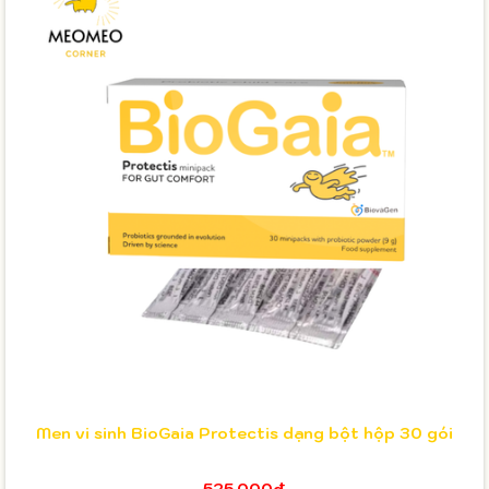
Men vi sinh BioGaia Protectis dạng bột hộp 30 gói
525.000₫