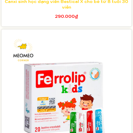
Canxi sinh học dạng viên Bestical X cho bé từ 8 tuổi 30
viên
290.000₫