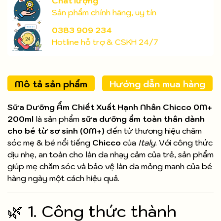
Chất lượng
Sản phẩm chính hãng, uy tín
0383 909 234
Hotline hỗ trợ & CSKH 24/7
Mô tả sản phẩm
Hướng dẫn mua hàng
Sữa Dưỡng Ẩm Chiết Xuất Hạnh Nhân Chicco 0M+
200ml
là sản phẩm
sữa dưỡng ẩm toàn thân dành
cho bé từ sơ sinh (0M+)
đến từ thương hiệu chăm
sóc mẹ & bé nổi tiếng
Chicco
của
Italy
. Với công thức
dịu nhẹ, an toàn cho làn da nhạy cảm của trẻ, sản phẩm
giúp mẹ chăm sóc và bảo vệ làn da mỏng manh của bé
hàng ngày một cách hiệu quả.
🌿 1. Công thức thành