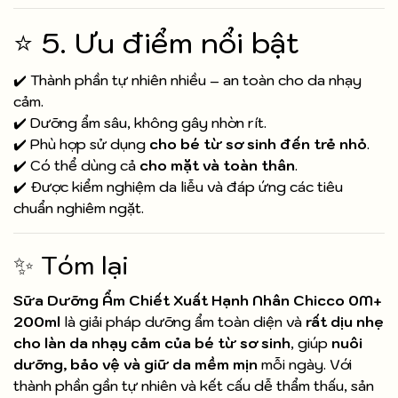
⭐ 5. Ưu điểm nổi bật
✔️ Thành phần tự nhiên nhiều – an toàn cho da nhạy
cảm.
✔️ Dưỡng ẩm sâu, không gây nhờn rít.
✔️ Phù hợp sử dụng
cho bé từ sơ sinh đến trẻ nhỏ
.
✔️ Có thể dùng cả
cho mặt và toàn thân
.
✔️ Được kiểm nghiệm da liễu và đáp ứng các tiêu
chuẩn nghiêm ngặt.
✨ Tóm lại
Sữa Dưỡng Ẩm Chiết Xuất Hạnh Nhân Chicco 0M+
200ml
là giải pháp dưỡng ẩm toàn diện và
rất dịu nhẹ
cho làn da nhạy cảm của bé từ sơ sinh
, giúp
nuôi
dưỡng, bảo vệ và giữ da mềm mịn
mỗi ngày. Với
thành phần gần tự nhiên và kết cấu dễ thẩm thấu, sản