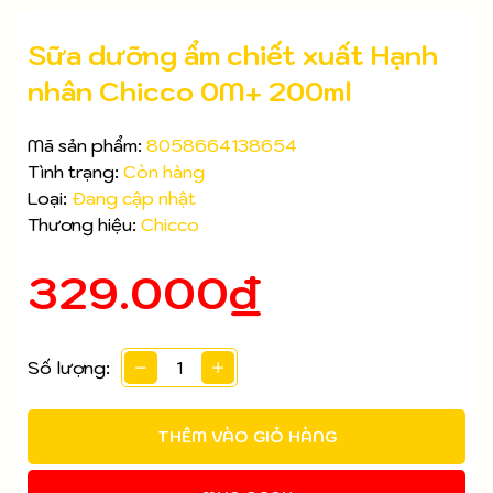
Sữa dưỡng ẩm chiết xuất Hạnh
nhân Chicco 0M+ 200ml
Mã sản phẩm:
8058664138654
Tình trạng:
Còn hàng
Loại:
Đang cập nhật
Thương hiệu:
Chicco
329.000₫
Số lượng:
Mã giảm giá:
THÊM VÀO GIỎ HÀNG
Ngày hết hạn:
Điều kiện: