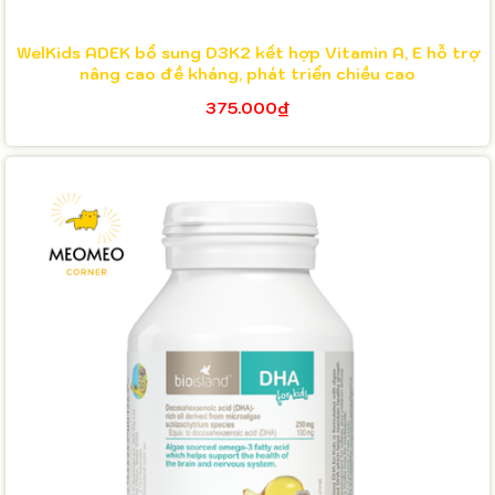
WelKids ADEK bổ sung D3K2 kết hợp Vitamin A, E hỗ trợ
nâng cao đề kháng, phát triển chiều cao
375.000₫