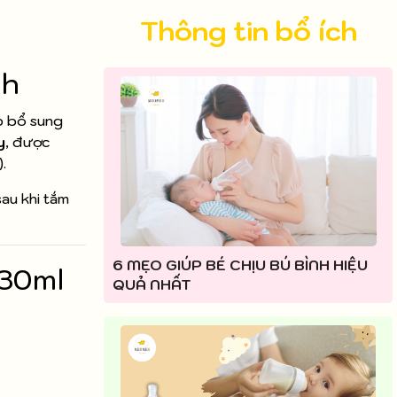
Thông tin bổ ích
nh
p bổ sung
y
, được
.
au khi tắm
6 MẸO GIÚP BÉ CHỊU BÚ BÌNH HIỆU
 30ml
QUẢ NHẤT