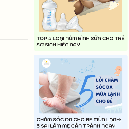
TOP 5 LOẠI NÚM BÌNH SỮA CHO TRẺ
SƠ SINH HIỆN NAY
CHĂM SÓC DA CHO BÉ MÙA LẠNH:
5 SAI LẦM MẸ CẦN TRÁNH NGAY