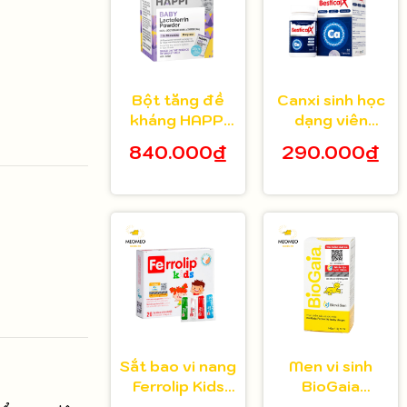
Bột tăng đề
Canxi sinh học
kháng HAPPi
dạng viên
Lactoferrin
Bestical X cho
840.000₫
290.000₫
Baby Úc cho
bé từ 8 tuổi 30
bé từ 1 tháng
viên
tuổi
Sắt bao vi nang
Men vi sinh
Ferrolip Kids
BioGaia
cho bé từ 1
Protectis cho