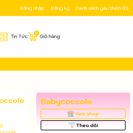
Đăng nhập
Đăng ký
Danh sách yêu thích (
0
)
0
Tin Tức
Giỏ hàng
Coccole
Babycoccole
Xem shop
g
Theo dõi
occole