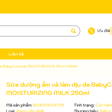
Ưu đãi
c
Liên hệ
 da BabyCoccole MOISTURIZING MILK 250ml
Sữa dưỡng ẩm và làm dịu da Baby
MOISTURIZING MILK 250ml
Mã sản phẩm:
8030010341713
Tình trạng:
Còn hàn
Loại:
Đang cập nhật
Thương hiệu:
Babyc