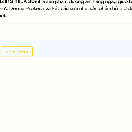
IZING MILK 30ml
là sản phẩm dưỡng ẩm hằng ngày giúp 
thức Derma Protech và kết cấu sữa nhẹ, sản phẩm hỗ trợ du
iết.
Xem thêm