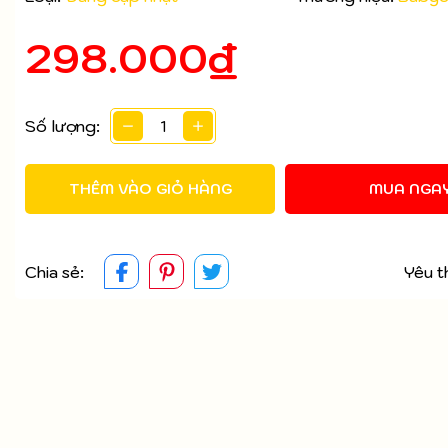
298.000₫
Mã giảm giá:
Ngày hết hạn:
Số lượng:
Điều kiện:
THÊM VÀO GIỎ HÀNG
MUA NGA
Chia sẻ:
Yêu t