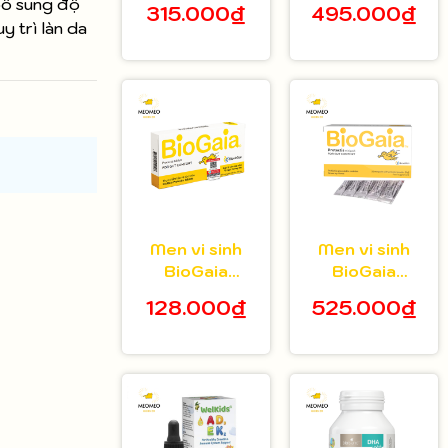
bổ sung độ
315.000₫
495.000₫
tuổi hộp 20 gói
bé 5ml
y trì làn da
Men vi sinh
Men vi sinh
BioGaia
BioGaia
Protectis dạng
Protectis dạng
128.000₫
525.000₫
viên hộp 10
bột hộp 30 gói
viên