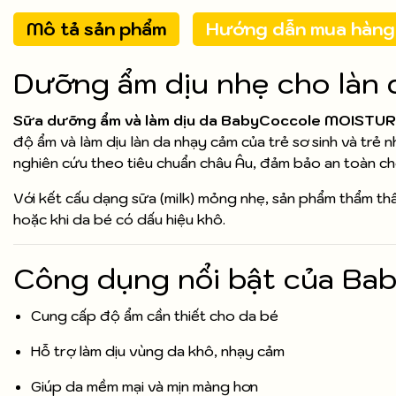
Mô tả sản phẩm
Hướng dẫn mua hàng
Dưỡng ẩm dịu nhẹ cho làn 
Sữa dưỡng ẩm và làm dịu da BabyCoccole MOISTUR
độ ẩm và làm dịu làn da nhạy cảm của trẻ sơ sinh và trẻ
nghiên cứu theo tiêu chuẩn châu Âu, đảm bảo an toàn ch
Với kết cấu dạng sữa (milk) mỏng nhẹ, sản phẩm thẩm th
hoặc khi da bé có dấu hiệu khô.
Công dụng nổi bật của Bab
Cung cấp độ ẩm cần thiết cho da bé
Hỗ trợ làm dịu vùng da khô, nhạy cảm
Giúp da mềm mại và mịn màng hơn