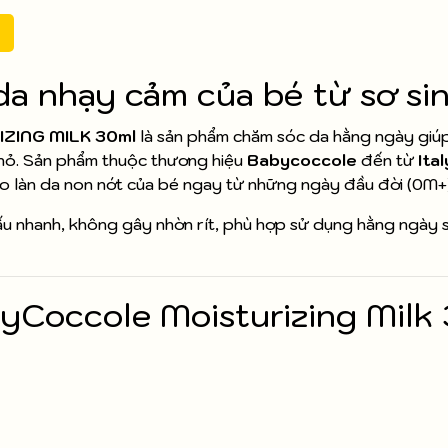
da nhạy cảm của bé từ sơ si
IZING MILK 30ml
là sản phẩm chăm sóc da hằng ngày giú
 nhỏ. Sản phẩm thuộc thương hiệu
Babycoccole
đến từ
Ital
o làn da non nớt của bé ngay từ những ngày đầu đời (0M+)
ấu nhanh, không gây nhờn rít, phù hợp sử dụng hằng ngày s
yCoccole Moisturizing Milk