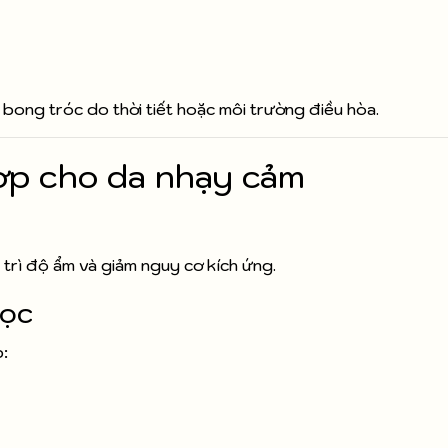
 bong tróc do thời tiết hoặc môi trường điều hòa.
ợp cho da nhạy cảm
 trì độ ẩm và giảm nguy cơ kích ứng.
lọc
: