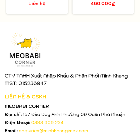
Liên hệ
460.000₫
30ml
CTY TNHH Xuất Nhập Khẩu & Phân Phối Minh Khang
MST: 315236947
LIÊN HỆ & CSKH
MEOBABI CORNER
Địa chỉ:
157 Đào Duy Anh Phường 09 Quận Phú Nhuận
Điện thoại:
0383 909 234
Email:
enquiries@minhkhangimex.com