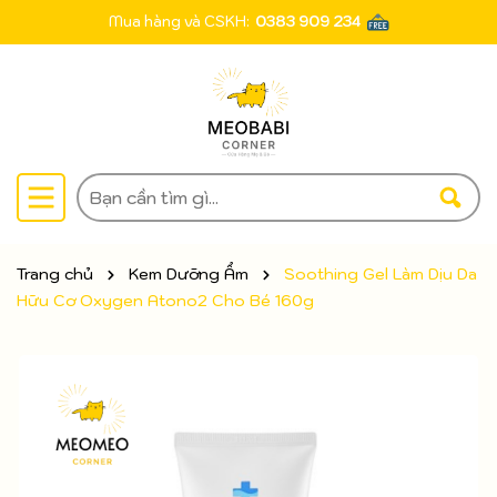
Mua hàng và CSKH:
0383 909 234
Trang chủ
Kem Dưỡng Ẩm
Soothing Gel Làm Dịu Da
Hữu Cơ Oxygen Atono2 Cho Bé 160g