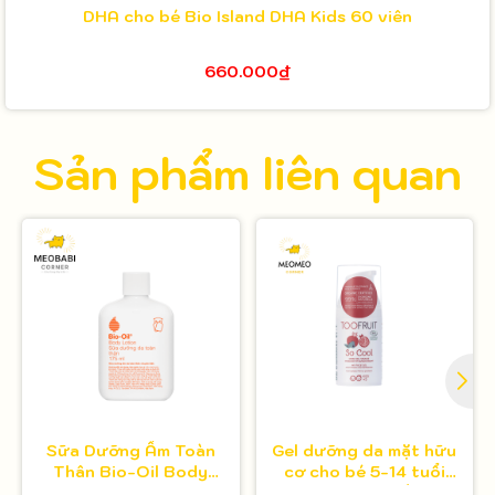
DHA cho bé Bio Island DHA Kids 60 viên
660.000₫
Sản phẩm liên quan
Sữa Dưỡng Ẩm Toàn
Gel dưỡng da mặt hữu
Thân Bio-Oil Body
cơ cho bé 5-14 tuổi
Lotion 175ml
Toofruit việt quất - lựu