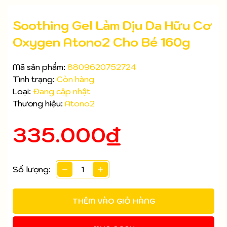
Soothing Gel Làm Dịu Da Hữu Cơ
Oxygen Atono2 Cho Bé 160g
Mã sản phẩm:
8809620752724
Tình trạng:
Còn hàng
Loại:
Đang cập nhật
Thương hiệu:
Atono2
335.000₫
Số lượng:
Mã giảm giá:
Ngày hết hạn:
THÊM VÀO GIỎ HÀNG
Điều kiện: