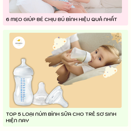
6 MẸO GIÚP BÉ CHỊU BÚ BÌNH HIỆU QUẢ NHẤT
TOP 5 LOẠI NÚM BÌNH SỮA CHO TRẺ SƠ SINH
HIỆN NAY