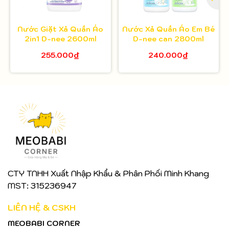
Nước Giặt Xả Quần Áo
Nước Xả Quần Áo Em Bé
2in1 D-nee 2600ml
D-nee can 2800ml
255.000₫
240.000₫
CTY TNHH Xuất Nhập Khẩu & Phân Phối Minh Khang
MST: 315236947
LIÊN HỆ & CSKH
MEOBABI CORNER