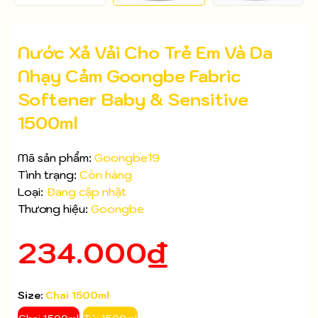
Nước Xả Vải Cho Trẻ Em Và Da
Nhạy Cảm Goongbe Fabric
Softener Baby & Sensitive
1500ml
Mã sản phẩm:
Goongbe19
Tình trạng:
Còn hàng
Loại:
Đang cập nhật
Thương hiệu:
Goongbe
234.000₫
Mã giảm giá:
Ngày hết hạn:
Size:
Chai 1500ml