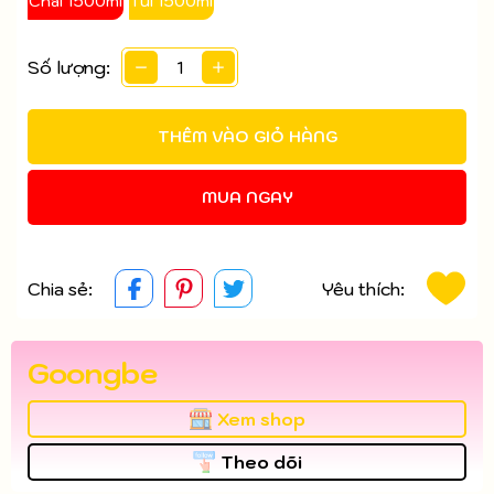
Chai 1500ml
Túi 1500ml
Điều kiện:
Số lượng:
THÊM VÀO GIỎ HÀNG
MUA NGAY
Chia sẻ:
Yêu thích:
Goongbe
Xem shop
Theo dõi