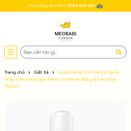
Mua hàng và CSKH:
0383 909 234
Trang chủ
Giặt Xả
Nước Xả Vải Cho Trẻ Em Và Da
Nhạy Cảm Goongbe Fabric Softener Baby & Sensitive
1500ml