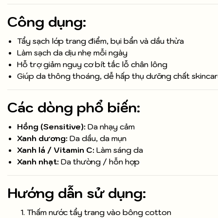
Công dụng:
Tẩy sạch lớp trang điểm, bụi bẩn và dầu thừa
Làm sạch da dịu nhẹ mỗi ngày
Hỗ trợ giảm nguy cơ bít tắc lỗ chân lông
Giúp da thông thoáng, dễ hấp thụ dưỡng chất skinca
Các dòng phổ biến:
Hồng (Sensitive):
Da nhạy cảm
Xanh dương:
Da dầu, da mụn
Xanh lá / Vitamin C:
Làm sáng da
Xanh nhạt:
Da thường / hỗn hợp
Hướng dẫn sử dụng:
Thấm nước tẩy trang vào bông cotton