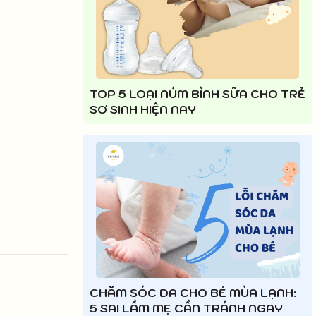
TOP 5 LOẠI NÚM BÌNH SỮA CHO TRẺ
SƠ SINH HIỆN NAY
CHĂM SÓC DA CHO BÉ MÙA LẠNH:
5 SAI LẦM MẸ CẦN TRÁNH NGAY