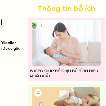
Thông tin bổ ích
l
ệ
Micellar
ẩm được yêu
6 MẸO GIÚP BÉ CHỊU BÚ BÌNH HIỆU
QUẢ NHẤT