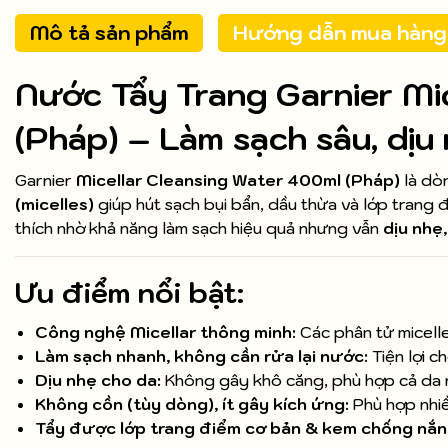
Mô tả sản phẩm
Hướng dẫn mua hàng
Nước Tẩy Trang Garnier Mi
(Pháp) – Làm sạch sâu, dịu 
Garnier
Micellar Cleansing Water 400ml (Pháp)
là dò
(micelles)
giúp hút sạch bụi bẩn, dầu thừa và lớp tran
thích nhờ khả năng làm sạch hiệu quả nhưng vẫn
dịu nhẹ
Ưu điểm nổi bật:
Công nghệ Micellar thông minh:
Các phân tử micell
Làm sạch nhanh, không cần rửa lại nước:
Tiện lợi c
Dịu nhẹ cho da:
Không gây khô căng, phù hợp cả da
Không cồn (tùy dòng), ít gây kích ứng:
Phù hợp nhiề
Tẩy được lớp trang điểm cơ bản & kem chống nắn