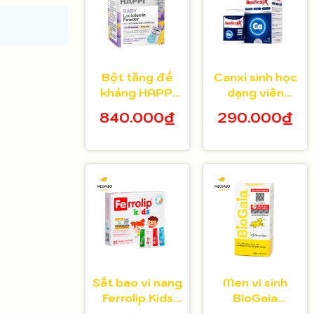
Bột tăng đề
Canxi sinh học
kháng HAPPi
dạng viên
Lactoferrin
Bestical X cho
840.000₫
290.000₫
Baby Úc cho
bé từ 8 tuổi 30
bé từ 1 tháng
viên
tuổi
Sắt bao vi nang
Men vi sinh
Ferrolip Kids
BioGaia
cho bé từ 1
Protectis cho