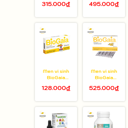
315.000₫
495.000₫
tuổi hộp 20 gói
bé 5ml
Men vi sinh
Men vi sinh
BioGaia
BioGaia
Protectis dạng
Protectis dạng
128.000₫
525.000₫
viên hộp 10
bột hộp 30 gói
viên