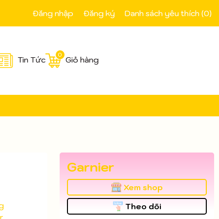
Đăng nhập
Đăng ký
Danh sách yêu thích (
0
)
0
Tin Tức
Giỏ hàng
Garnier
Xem shop
g
Theo dõi
r