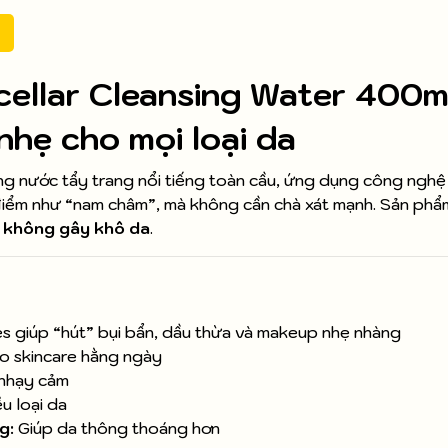
cellar Cleansing Water 400m
nhẹ cho mọi loại da
ng nước tẩy trang nổi tiếng toàn cầu, ứng dụng công ngh
g điểm như “nam châm”, mà không cần chà xát mạnh. Sản ph
, không gây khô da
.
es giúp “hút” bụi bẩn, dầu thừa và makeup nhẹ nhàng
ho skincare hằng ngày
 nhạy cảm
u loại da
g:
Giúp da thông thoáng hơn