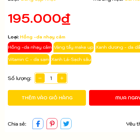
Mã giảm giá:
195.000₫
Ngày hết hạn:
Điều kiện:
Loại:
Hồng -da nhạy cảm
Hồng -da nhạy cảm
Vàng tẩy make up
Xanh dương - da d
Vitamin C - da sạm
Xanh Lá-Sạch sâu
Số lượng:
THÊM VÀO GIỎ HÀNG
MUA NGA
Chia sẻ:
Yêu t