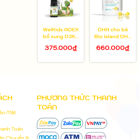
WelKids ADEK
DHA cho bé
bổ sung D3K2
Bio Island DHA
kết hợp
Kids 60 viên
375.000₫
660.000₫
Vitamin A, E hỗ
trợ nâng cao
đề kháng, phát
triển chiều cao
ÁCH
PHƯƠNG THỨC THANH
TOÁN
Bảo Mật
hanh Toán
Vận Chuyển &