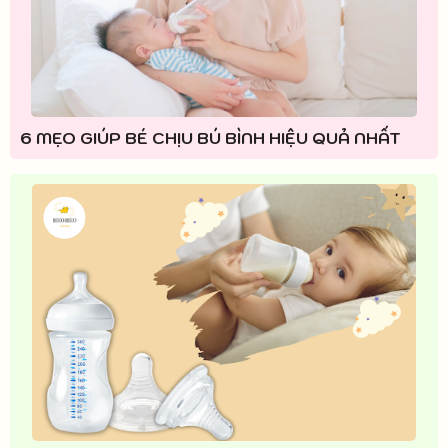
6 MẸO GIÚP BÉ CHỊU BÚ BÌNH HIỆU QUẢ NHẤT