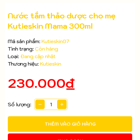
Nước tắm thảo dược cho mẹ
Kutieskin Mama 300ml
Mã sản phẩm:
Kutieskin07
Tình trạng:
Còn hàng
Loại:
Đang cập nhật
Thương hiệu:
Kutieskin
230.000₫
Mã giảm giá:
Ngày hết hạn:
Số lượng:
Điều kiện:
THÊM VÀO GIỎ HÀNG