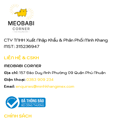
CTY TNHH Xuất Nhập Khẩu & Phân Phối Minh Khang
MST: 315236947
LIÊN HỆ & CSKH
MEOBABI CORNER
Địa chỉ:
157 Đào Duy Anh Phường 09 Quận Phú Nhuận
Điện thoại:
0383 909 234
Email:
enquiries@minhkhangimex.com
CHÍNH SÁCH