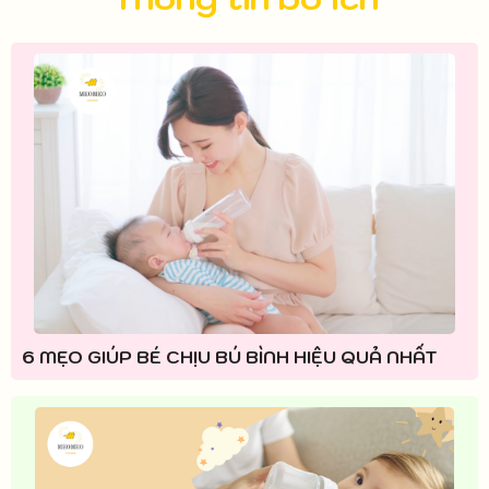
6 MẸO GIÚP BÉ CHỊU BÚ BÌNH HIỆU QUẢ NHẤT