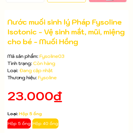
Nước muối sinh lý Pháp Fysoline
Isotonic - Vệ sinh mắt, mũi, miệng
cho bé - Muối Hồng
Mã sản phẩm:
Fysoline03
Tình trạng:
Còn hàng
Loại:
Đang cập nhật
Thương hiệu:
Fysoline
23.000₫
Mã giảm giá:
Loại:
Hộp 5 ống
Ngày hết hạn:
Hộp 5 ống
Hộp 40 ống
Điều kiện: