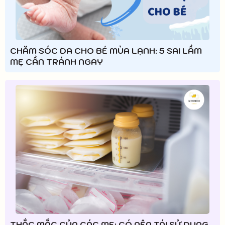
CHĂM SÓC DA CHO BÉ MÙA LẠNH: 5 SAI LẦM
MẸ CẦN TRÁNH NGAY
THẮC MẮC CỦA CÁC MẸ: CÓ NÊN TÁI SỬ DỤNG