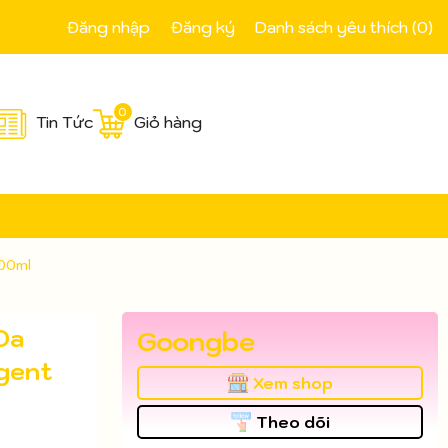
Đăng nhập
Đăng ký
Danh sách yêu thích (
0
)
0
Tin Tức
Giỏ hàng
00ml
Da
Goongbe
gent
Xem shop
Theo dõi