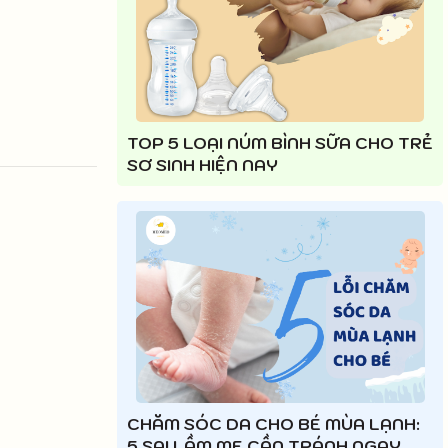
TOP 5 LOẠI NÚM BÌNH SỮA CHO TRẺ
SƠ SINH HIỆN NAY
CHĂM SÓC DA CHO BÉ MÙA LẠNH:
5 SAI LẦM MẸ CẦN TRÁNH NGAY