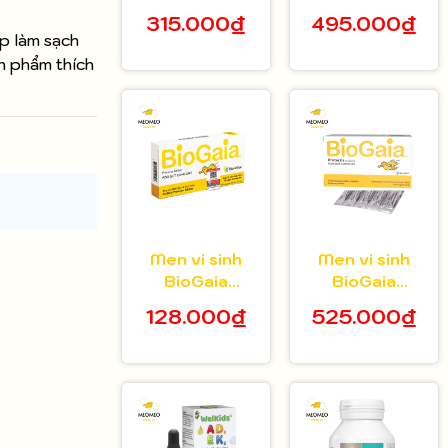
cho bé từ 1
Protectis cho
315.000₫
495.000₫
tuổi hộp 20 gói
bé 5ml
p làm sạch
ản phẩm thích
Men vi sinh
Men vi sinh
BioGaia
BioGaia
Protectis dạng
Protectis dạng
128.000₫
525.000₫
viên hộp 10
bột hộp 30 gói
viên