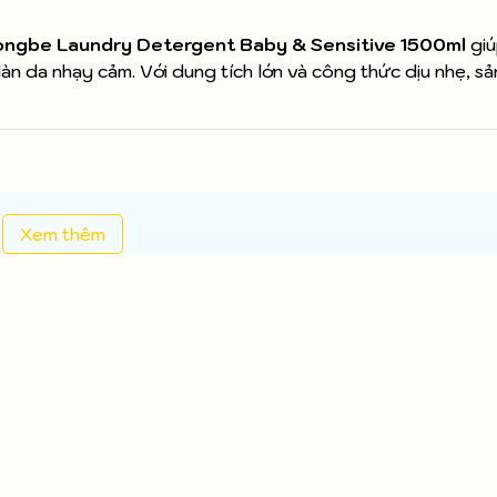
ngbe Laundry Detergent Baby & Sensitive 1500ml
giú
làn da nhạy cảm. Với dung tích lớn và công thức dịu nhẹ, s
Xem thêm