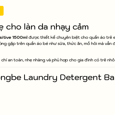
ẹ cho làn da nhạy cảm
itive 1500ml
được thiết kế chuyên biệt cho quần áo trẻ 
ường gặp trên quần áo bé như sữa, thức ăn, mồ hôi mà vẫn
 chí an toàn, nhẹ nhàng và phù hợp cho gia đình có trẻ nhỏ
ongbe Laundry Detergent B