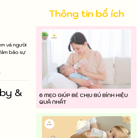
Thông tin bổ ích
em và người
 đảm bảo sự
.
aby &
6 MẸO GIÚP BÉ CHỊU BÚ BÌNH HIỆU
QUẢ NHẤT