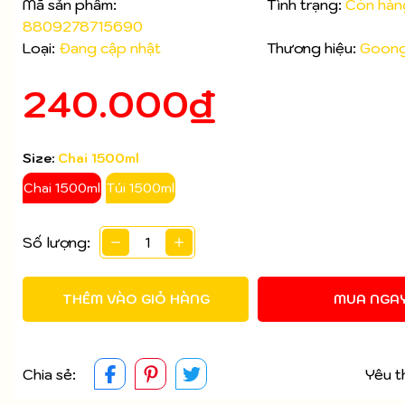
Mã sản phẩm:
Tình trạng:
Còn hàn
8809278715690
Mã giảm giá:
Loại:
Đang cập nhật
Thương hiệu:
Goon
Ngày hết hạn:
240.000₫
Điều kiện:
Size:
Chai 1500ml
Chai 1500ml
Túi 1500ml
Số lượng:
THÊM VÀO GIỎ HÀNG
MUA NGA
Chia sẻ:
Yêu t