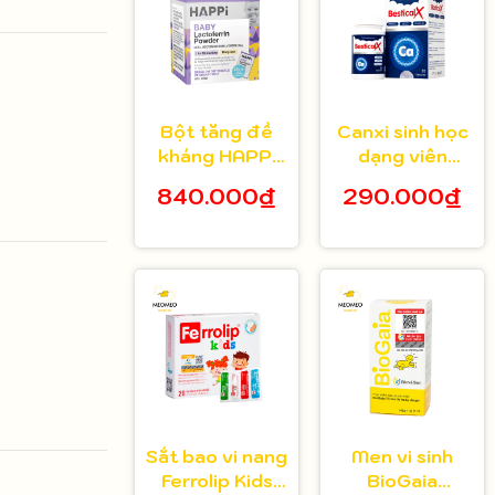
Bột tăng đề
Canxi sinh học
kháng HAPPi
dạng viên
Lactoferrin
Bestical X cho
840.000₫
290.000₫
Baby Úc cho
bé từ 8 tuổi 30
bé từ 1 tháng
viên
tuổi
Sắt bao vi nang
Men vi sinh
Ferrolip Kids
BioGaia