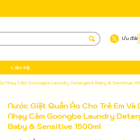
Ưu đãi
c
Liên hệ
 Da Nhạy Cảm Goongbe Laundry Detergent Baby & Sensitive 15
Nước Giặt Quần Áo Cho Trẻ Em Và 
Nhạy Cảm Goongbe Laundry Deter
Baby & Sensitive 1500ml