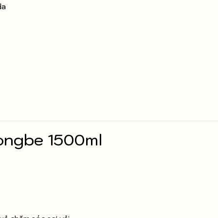
da
ongbe 1500ml