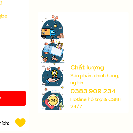
g
gbe
Chất lượng
Sản phẩm chính hãng,
uy tín
0383 909 234
Y
Hotline hỗ trợ & CSKH
24/7
hích: