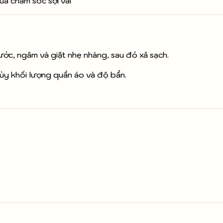
uả chăm sóc sợi vải
ớc, ngâm và giặt nhẹ nhàng, sau đó xả sạch.
y khối lượng quần áo và độ bẩn.