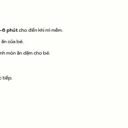
–6 phút
cho đến khi mì mềm.
 ăn của bé.
hành món ăn dặm cho bé.
 tiếp.