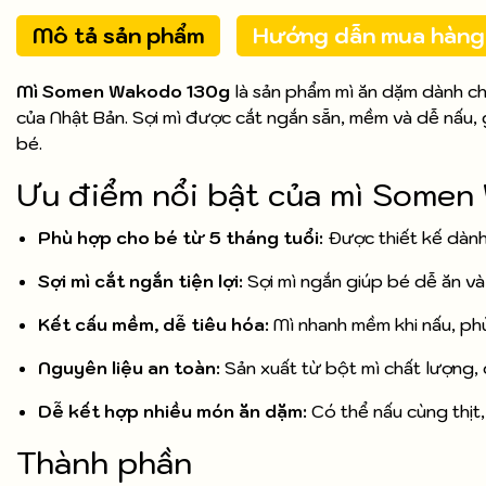
Mô tả sản phẩm
Hướng dẫn mua hàng
Mì Somen Wakodo 130g
là sản phẩm mì ăn dặm dành c
của Nhật Bản. Sợi mì được cắt ngắn sẵn, mềm và dễ nấu
bé.
Ưu điểm nổi bật của mì Some
Phù hợp cho bé từ 5 tháng tuổi:
Được thiết kế dành
Sợi mì cắt ngắn tiện lợi:
Sợi mì ngắn giúp bé dễ ăn và
Kết cấu mềm, dễ tiêu hóa:
Mì nhanh mềm khi nấu, phù
Nguyên liệu an toàn:
Sản xuất từ bột mì chất lượng,
Dễ kết hợp nhiều món ăn dặm:
Có thể nấu cùng thịt,
Thành phần