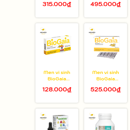
315.000₫
495.000₫
tuổi hộp 20 gói
bé 5ml
Men vi sinh
Men vi sinh
BioGaia
BioGaia
Protectis dạng
Protectis dạng
128.000₫
525.000₫
viên hộp 10
bột hộp 30 gói
viên