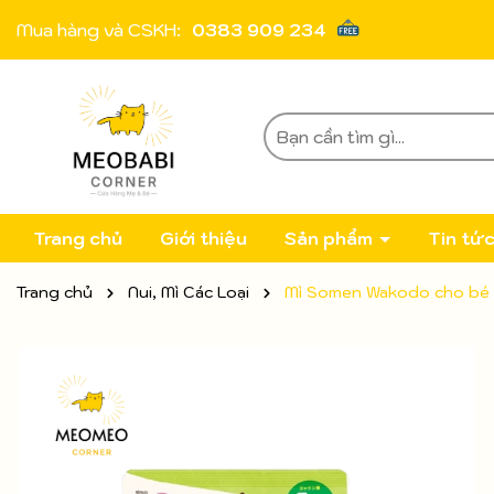
Mua hàng và CSKH:
0383 909 234
Trang chủ
Giới thiệu
Sản phẩm
Tin tứ
Trang chủ
Nui, Mì Các Loại
Mì Somen Wakodo cho bé 