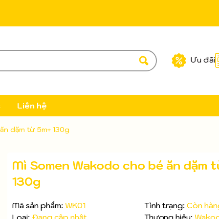
Ưu đãi
c
Liên hệ
ăn dặm từ 5m+ 130g
Mì Somen Wakodo cho bé ăn dặm 
130g
Mã sản phẩm:
WK01
Tình trạng:
Còn hàn
Loại:
Đang cập nhật
Thương hiệu:
Wako