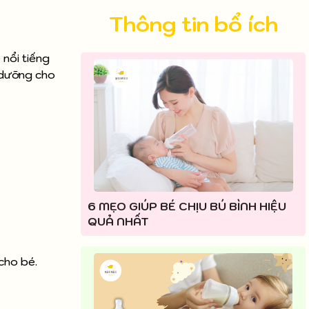
Thông tin bổ ích
nổi tiếng
 dưỡng cho
6 MẸO GIÚP BÉ CHỊU BÚ BÌNH HIỆU
QUẢ NHẤT
cho bé.