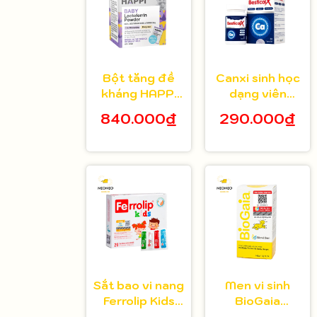
Bột tăng đề
Canxi sinh học
kháng HAPPi
dạng viên
Lactoferrin
Bestical X cho
840.000₫
290.000₫
Baby Úc cho
bé từ 8 tuổi 30
bé từ 1 tháng
viên
tuổi
Sắt bao vi nang
Men vi sinh
Ferrolip Kids
BioGaia
cho bé từ 1
Protectis cho