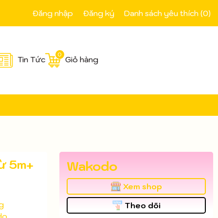
Đăng nhập
Đăng ký
Danh sách yêu thích (
0
)
0
Tin Tức
Giỏ hàng
từ 5m+
Wakodo
Xem shop
g
Theo dõi
do