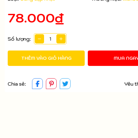
78.000₫
Mã giảm giá:
Ngày hết hạn:
Số lượng:
Điều kiện:
THÊM VÀO GIỎ HÀNG
MUA NGA
Chia sẻ:
Yêu t