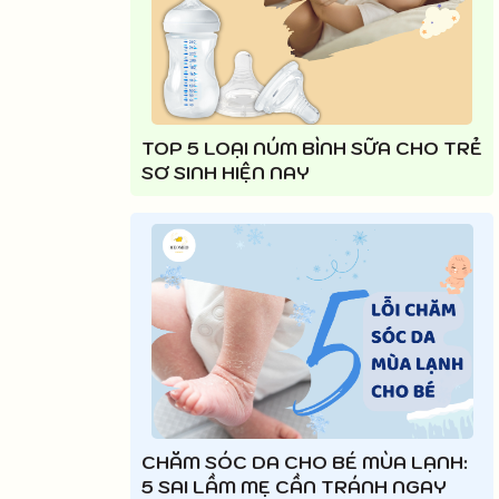
TOP 5 LOẠI NÚM BÌNH SỮA CHO TRẺ
SƠ SINH HIỆN NAY
CHĂM SÓC DA CHO BÉ MÙA LẠNH:
5 SAI LẦM MẸ CẦN TRÁNH NGAY