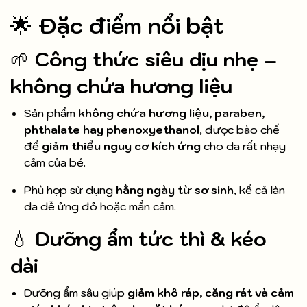
🌟
Đặc điểm nổi bật
🌱
Công thức siêu dịu nhẹ –
không chứa hương liệu
Sản phẩm
không chứa hương liệu, paraben,
phthalate hay phenoxyethanol
, được bào chế
để
giảm thiểu nguy cơ kích ứng
cho da rất nhạy
cảm của bé.
Phù hợp sử dụng
hằng ngày từ sơ sinh
, kể cả làn
da dễ ửng đỏ hoặc mẩn cảm.
💧
Dưỡng ẩm tức thì & kéo
dài
Dưỡng ẩm sâu giúp
giảm khô ráp, căng rát và cảm