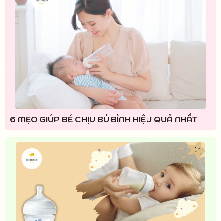
6 MẸO GIÚP BÉ CHỊU BÚ BÌNH HIỆU QUẢ NHẤT