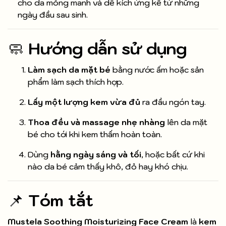
cho da mỏng manh và dễ kích ứng kể từ những
ngày đầu sau sinh.
🧼
Hướng dẫn sử dụng
Làm sạch da mặt bé
bằng nước ấm hoặc sản
phẩm làm sạch thích hợp.
Lấy một lượng kem vừa đủ
ra đầu ngón tay.
Thoa đều và massage nhẹ nhàng
lên da mặt
bé cho tới khi kem thấm hoàn toàn.
Dùng
hằng ngày sáng và tối
, hoặc bất cứ khi
nào da bé cảm thấy khô, đỏ hay khó chịu.
📌
Tóm tắt
Mustela Soothing Moisturizing Face Cream
là
kem