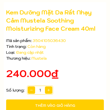
Kem Dưỡng Mặt Da Rất Nhạy
Cảm Mustela Soothing
Moisturizing Face Cream 40ml
Mã sản phẩm:
3504105036430
Tình trạng:
Còn hàng
Loại:
Đang cập nhật
Thương hiệu:
Mustela
240.000₫
Mã giảm giá:
Số lượng:
Ngày hết hạn:
Điều kiện:
THÊM VÀO GIỎ HÀNG