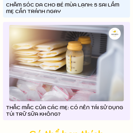
CHĂM SÓC DA CHO BÉ MÙA LẠNH: 5 SAI LẦM
MẸ CẦN TRÁNH NGAY
THẮC MẮC CỦA CÁC MẸ: CÓ NÊN TÁI SỬ DỤNG
TÚI TRỮ SỮA KHÔNG?