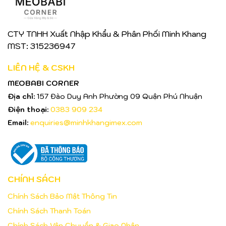
CTY TNHH Xuất Nhập Khẩu & Phân Phối Minh Khang
MST: 315236947
LIÊN HỆ & CSKH
MEOBABI CORNER
Địa chỉ:
157 Đào Duy Anh Phường 09 Quận Phú Nhuận
Điện thoại:
0383 909 234
Email:
enquiries@minhkhangimex.com
CHÍNH SÁCH
Chính Sách Bảo Mật Thông Tin
Chính Sách Thanh Toán
Chính Sách Vận Chuyển & Giao Nhận