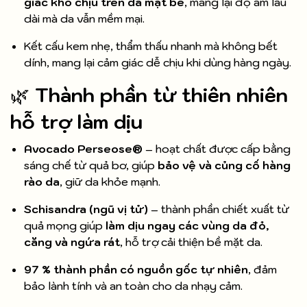
giác khó chịu trên da mặt bé
, mang lại độ ẩm lâu
dài mà da vẫn mềm mại.
Kết cấu kem nhẹ, thẩm thấu nhanh mà không bết
dính, mang lại cảm giác dễ chịu khi dùng hàng ngày.
🌿
Thành phần từ thiên nhiên
hỗ trợ làm dịu
Avocado Perseose®
– hoạt chất được cấp bằng
sáng chế từ quả bơ, giúp
bảo vệ và củng cố hàng
rào da
, giữ da khỏe mạnh.
Schisandra (ngũ vị tử)
– thành phần chiết xuất từ
quả mọng giúp
làm dịu ngay các vùng da đỏ,
căng và ngứa rát
, hỗ trợ cải thiện bề mặt da.
97 % thành phần có nguồn gốc tự nhiên
, đảm
bảo lành tính và an toàn cho da nhạy cảm.