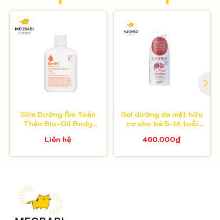
Sữa Dưỡng Ẩm Toàn
Gel dưỡng da mặt hữu
Thân Bio-Oil Body
cơ cho bé 5-14 tuổi
Lotion 175ml
Toofruit việt quất - lựu
Liên hệ
460.000₫
30ml