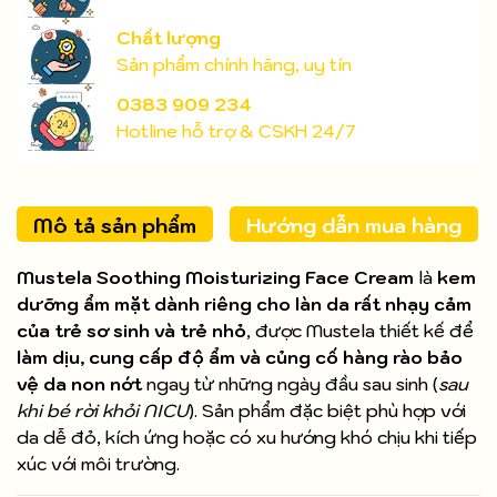
Chất lượng
Sản phẩm chính hãng, uy tín
0383 909 234
Hotline hỗ trợ & CSKH 24/7
Mô tả sản phẩm
Hướng dẫn mua hàng
Mustela Soothing Moisturizing Face Cream
là
kem
dưỡng ẩm mặt dành riêng cho làn da rất nhạy cảm
của trẻ sơ sinh và trẻ nhỏ
, được Mustela thiết kế để
làm dịu, cung cấp độ ẩm và củng cố hàng rào bảo
vệ da non nớt
ngay từ những ngày đầu sau sinh (
sau
khi bé rời khỏi NICU
). Sản phẩm đặc biệt phù hợp với
da dễ đỏ, kích ứng hoặc có xu hướng khó chịu khi tiếp
xúc với môi trường.