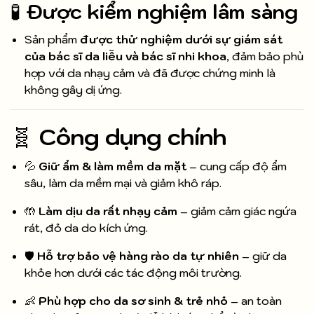
🧪
Được kiểm nghiệm lâm sàng
Sản phẩm
được thử nghiệm dưới sự giám sát
của bác sĩ da liễu và bác sĩ nhi khoa
, đảm bảo phù
hợp với da nhạy cảm và đã được chứng minh là
không gây dị ứng.
🧬
Công dụng chính
💦
Giữ ẩm & làm mềm da mặt
– cung cấp độ ẩm
sâu, làm da mềm mại và giảm khô ráp.
🤲
Làm dịu da rất nhạy cảm
– giảm cảm giác ngứa
rát, đỏ da do kích ứng.
🛡️
Hỗ trợ bảo vệ hàng rào da tự nhiên
– giữ da
khỏe hơn dưới các tác động môi trường.
👶
Phù hợp cho da sơ sinh & trẻ nhỏ
– an toàn