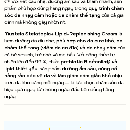
👉 Với kết cấu nhẹ, dưỡng ẩm sâu và thấm nhanh, sản
phẩm phù hợp dùng hằng ngày trong
quy trình chăm
sóc da nhạy cảm hoặc da chàm thể tạng
của cả gia
đình mà không gây nhờn rít.
Mustela Stelatopia+ Lipid‑Replenishing Cream
là
kem dưỡng da dịu nhẹ,
phù hợp cho da cực khô, da
chàm thể tạng (viêm da cơ địa) và da nhạy cảm
của
cả bé sơ sinh, trẻ nhỏ và mẹ bầu. Với công thức tự
nhiên lên đến 99 %, chứa
prebiotic Bioécolia® và
lipid thiết yếu
, sản phẩm
dưỡng ẩm sâu, củng cố
hàng rào bảo vệ da và làm giảm cảm giác khó chịu
trên da khô căng mỗi ngày — là lựa chọn chăm sóc da
hiệu quả ngay từ những ngày đầu tiên dùng hằng
ngày.