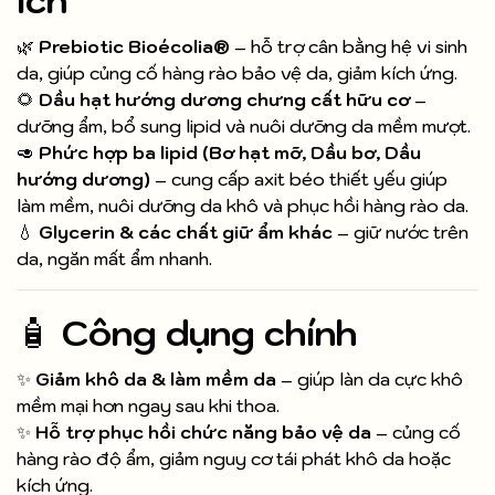
ích
🌿
Prebiotic Bioécolia®
– hỗ trợ cân bằng hệ vi sinh
da, giúp củng cố hàng rào bảo vệ da, giảm kích ứng.
🌻
Dầu hạt hướng dương chưng cất hữu cơ
–
dưỡng ẩm, bổ sung lipid và nuôi dưỡng da mềm mượt.
🥑
Phức hợp ba lipid (Bơ hạt mỡ, Dầu bơ, Dầu
hướng dương)
– cung cấp axit béo thiết yếu giúp
làm mềm, nuôi dưỡng da khô và phục hồi hàng rào da.
💧
Glycerin & các chất giữ ẩm khác
– giữ nước trên
da, ngăn mất ẩm nhanh.
🧴
Công dụng chính
✨
Giảm khô da & làm mềm da
– giúp làn da cực khô
mềm mại hơn ngay sau khi thoa.
✨
Hỗ trợ phục hồi chức năng bảo vệ da
– củng cố
hàng rào độ ẩm, giảm nguy cơ tái phát khô da hoặc
kích ứng.