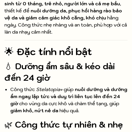
sinh từ 0 tháng, trẻ nhỏ, người lớn và cả mẹ bầu
,
thiết kế để
nuôi dưỡng da, phục hồi hàng rào bảo
vệ da và giảm cảm giác khô căng, khó chịu
hằng
ngày. Công thức nhẹ nhàng và an toàn, phù hợp với cả
làn da nhạy cảm nhất.
🌟
Đặc tính nổi bật
💧
Dưỡng ẩm sâu & kéo dài
đến 24 giờ
Công thức
Stelatopia+
giúp
nuôi dưỡng và dưỡng
ẩm ngay lập tức và duy trì liên tục lên đến 24
giờ
cho vùng da cực khô và chàm thể tạng, giúp
giảm khô, nứt nẻ da
hiệu quả.
🌿
Công thức tự nhiên & nhẹ