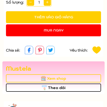
Số lượng:
Điều kiện:
THÊM VÀO GIỎ HÀNG
MUA NGAY
Chia sẻ:
Yêu thích:
Mustela
Xem shop
Theo dõi