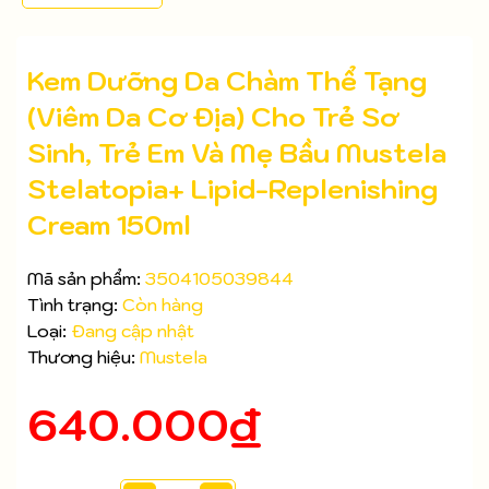
Kem Dưỡng Da Chàm Thể Tạng
(Viêm Da Cơ Địa) Cho Trẻ Sơ
Sinh, Trẻ Em Và Mẹ Bầu Mustela
Stelatopia+ Lipid-Replenishing
Cream 150ml
Mã sản phẩm:
3504105039844
Tình trạng:
Còn hàng
Loại:
Đang cập nhật
Thương hiệu:
Mustela
640.000₫
Mã giảm giá:
Ngày hết hạn: