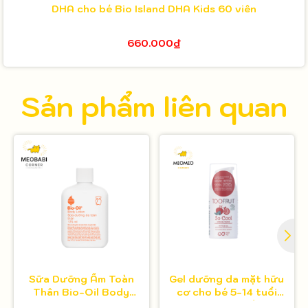
DHA cho bé Bio Island DHA Kids 60 viên
660.000₫
Sản phẩm liên quan
Sữa Dưỡng Ẩm Toàn
Gel dưỡng da mặt hữu
Thân Bio-Oil Body
cơ cho bé 5-14 tuổi
Lotion 175ml
Toofruit việt quất - lựu