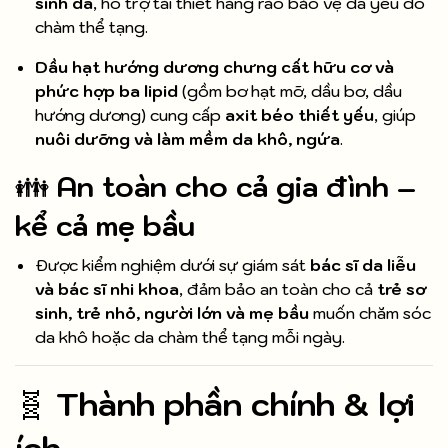
sinh da
, hỗ trợ tái thiết hàng rào bảo vệ da yếu do
chàm thể tạng.
Dầu hạt hướng dương chưng cất hữu cơ và
phức hợp ba lipid
(gồm bơ hạt mỡ, dầu bơ, dầu
hướng dương) cung cấp
axit béo thiết yếu
, giúp
nuôi dưỡng và làm mềm da khô, ngứa
.
👪
An toàn cho cả gia đình –
kể cả mẹ bầu
Được kiểm nghiệm dưới sự giám sát
bác sĩ da liễu
và bác sĩ nhi khoa
, đảm bảo an toàn cho cả
trẻ sơ
sinh, trẻ nhỏ, người lớn và mẹ bầu
muốn chăm sóc
da khô hoặc da chàm thể tạng mỗi ngày.
🧬
Thành phần chính & lợi