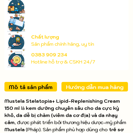
Chất lượng
Sản phẩm chính hãng, uy tín
0383 909 234
Hotline hỗ trợ & CSKH 24/7
Mô tả sản phẩm
Hướng dẫn mua hàng
Mustela Stelatopia+ Lipid-Replenishing Cream
150 ml
là
kem dưỡng chuyên sâu cho da cực kỳ
khô, da dễ bị chàm (viêm da cơ địa) và da nhạy
cảm
, được phát triển bởi thương hiệu dược-mỹ phẩm
Mustela
(Pháp). Sản phẩm phù hợp dùng cho
trẻ sơ