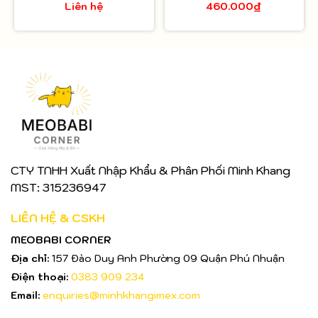
Liên hệ
460.000₫
30ml
CTY TNHH Xuất Nhập Khẩu & Phân Phối Minh Khang
MST: 315236947
LIÊN HỆ & CSKH
MEOBABI CORNER
Địa chỉ:
157 Đào Duy Anh Phường 09 Quận Phú Nhuận
Điện thoại:
0383 909 234
Email:
enquiries@minhkhangimex.com