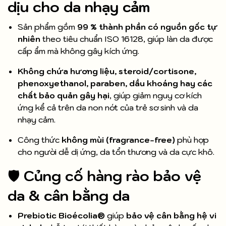
dịu cho da nhạy cảm
Sản phẩm gồm
99 % thành phần có nguồn gốc tự
nhiên
theo tiêu chuẩn ISO 16128, giúp làn da được
cấp ẩm mà không gây kích ứng.
Không chứa hương liệu, steroid/cortisone,
phenoxyethanol, paraben, dầu khoáng hay các
chất bảo quản gây hại
, giúp giảm nguy cơ kích
ứng kể cả trên da non nớt của trẻ sơ sinh và da
nhạy cảm.
Công thức
không mùi (fragrance-free)
phù hợp
cho người dễ dị ứng, da tổn thương và da cực khô.
🛡️
Củng cố hàng rào bảo vệ
da & cân bằng da
Prebiotic Bioécolia®
giúp
bảo vệ cân bằng hệ vi