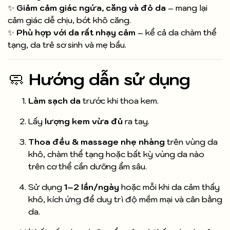
✨
Giảm cảm giác ngứa, căng và đỏ da
– mang lại
cảm giác dễ chịu, bớt khô căng.
✨
Phù hợp với da rất nhạy cảm
– kể cả da chàm thể
tạng, da trẻ sơ sinh và mẹ bầu.
🧼
Hướng dẫn sử dụng
Làm sạch da
trước khi thoa kem.
Lấy
lượng kem vừa đủ
ra tay.
Thoa đều & massage nhẹ nhàng
trên vùng da
khô, chàm thể tạng hoặc bất kỳ vùng da nào
trên cơ thể cần dưỡng ẩm sâu.
Sử dụng
1–2 lần/ngày
hoặc mỗi khi da cảm thấy
khô, kích ứng để duy trì độ mềm mại và cân bằng
da.