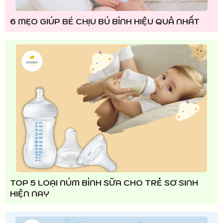
6 MẸO GIÚP BÉ CHỊU BÚ BÌNH HIỆU QUẢ NHẤT
TOP 5 LOẠI NÚM BÌNH SỮA CHO TRẺ SƠ SINH
HIỆN NAY