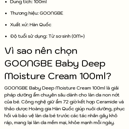
Dung tích: 100ml
Thương hiệu: GOONGBE
Xuất xứ: Hàn Quốc
Độ tuổi sử dụng: Từ sơ sinh (0M+)
Vì sao nên chọn
GOONGBE Baby Deep
Moisture Cream 100ml?
GOONGBE Baby Deep Moisture Cream 100ml là giải
pháp dưỡng ẩm chuyên sâu dành cho làn da non nớt
của bé. Công nghệ giữ ẩm 72 giờ kết hợp Ceramide và
thảo dược Hoàng gia Hàn Quốc giúp nuôi dưỡng, phục
hồi và bảo vệ làn da bé trước các tác nhân gây khô
ráp, mang lại làn da mềm mại, khỏe mạnh mỗi ngày.