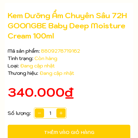
Kem Dưỡng Ẩm Chuyên Sâu 72H
GOONGBE Baby Deep Moisture
Cream 100ml
Mã sản phẩm:
8809278719162
Tình trạng:
Còn hàng
Loại:
Đang cập nhật
Thương hiệu:
Đang cập nhật
340.000₫
Số lượng:
Mã giảm giá:
THÊM VÀO GIỎ HÀNG
Ngày hết hạn: