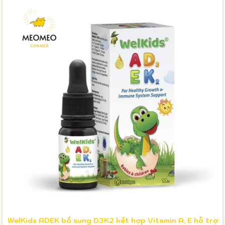
WelKids ADEK bổ sung D3K2 kết hợp Vitamin A, E hỗ trợ