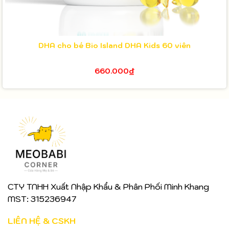
DHA cho bé Bio Island DHA Kids 60 viên
660.000₫
CTY TNHH Xuất Nhập Khẩu & Phân Phối Minh Khang
MST: 315236947
LIÊN HỆ & CSKH