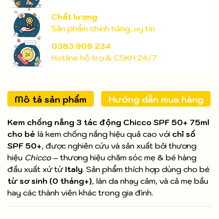
Chất lượng
Sản phẩm chính hãng, uy tín
0383 909 234
Hotline hỗ trợ & CSKH 24/7
Mô tả sản phẩm
Hướng dẫn mua hàng
Kem chống nắng 3 tác động Chicco SPF 50+ 75ml
cho bé
là kem chống nắng hiệu quả cao với
chỉ số
SPF 50+
, được nghiên cứu và sản xuất bởi thương
hiệu
Chicco
– thương hiệu chăm sóc mẹ & bé hàng
đầu xuất xứ từ
Italy
. Sản phẩm thích hợp dùng cho bé
từ sơ sinh (0 tháng+)
, làn da nhạy cảm, và cả mẹ bầu
hay các thành viên khác trong gia đình.