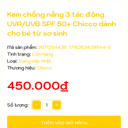
Kem chống nắng 3 tác động
UVA/UVB SPF 50+ Chicco dành
cho bé từ sơ sinh
Mã sản phẩm:
2671354438-1718263429944-0
Tình trạng:
Còn hàng
Loại:
Đang cập nhật
Thương hiệu:
Chicco
450.000₫
Mã giảm giá:
Số lượng:
Ngày hết hạn:
THÊM VÀO GIỎ HÀNG
Điều kiện: