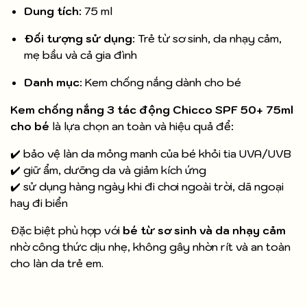
Dung tích
: 75 ml
Đối tượng sử dụng
: Trẻ từ sơ sinh, da nhạy cảm,
mẹ bầu và cả gia đình
Danh mục
: Kem chống nắng dành cho bé
Kem chống nắng 3 tác động Chicco SPF 50+ 75ml
cho bé
là lựa chọn an toàn và hiệu quả để:
✔️ bảo vệ làn da mỏng manh của bé khỏi tia UVA/UVB
✔️ giữ ẩm, dưỡng da và giảm kích ứng
✔️ sử dụng hàng ngày khi đi chơi ngoài trời, dã ngoại
hay đi biển
Đặc biệt phù hợp với
bé từ sơ sinh và da nhạy cảm
nhờ công thức dịu nhẹ, không gây nhờn rít và an toàn
cho làn da trẻ em.