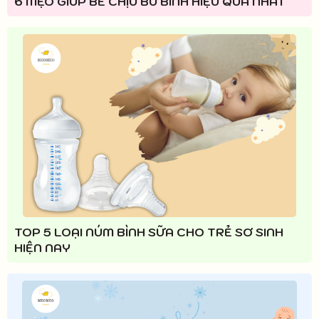
6 MẸO GIÚP BÉ CHỊU BÚ BÌNH HIỆU QUẢ NHẤT
TOP 5 LOẠI NÚM BÌNH SỮA CHO TRẺ SƠ SINH
HIỆN NAY