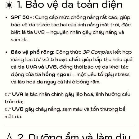
☀️ 1. Bảo vệ da toàn diện
SPF 50+
: Cung cấp mức chống nắng rất cao, giúp
bảo vệ da trước tác hại của ánh nắng mặt trời, đặc
biệt là tia UVB – nguyên nhân gây cháy nắng và
sạm da.
Bảo vệ phổ rộng
: Công thức
3P Complex
kết hợp
màng lọc UV với
5 hoạt chất
giúp hấp thu hiệu quả
cả
tia UVA và UVB
, đồng thời bảo vệ da khỏi tác
động của tia
hồng ngoại
– một yếu tố gây stress
và lão hoá da ngay cả khi ở bóng râm.
👉
UVA
là tác nhân chính gây lão hoá, ảnh hưởng cấu
trúc da;
👉
UVB
gây cháy nắng, sạm màu và tổn thương bề
mặt da.
💧 2. Dưỡng ẩm và làm dịu