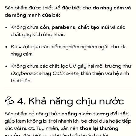
Sản phẩm được thiết kế đặc biệt cho
da nhạy cảm và
da mỏng manh của bé
:
Không chứa
cồn
,
parabens
,
chất tạo mùi
và các
chất gây kích ứng khác.
Đã vượt qua các kiểm nghiệm nghiêm ngặt cho da
nhạy cảm.
Không chứa các chất lọc UV gây hại môi trường như
Oxybenzone
hay
Octinoxate
, thân thiện với hệ sinh
thái biển.
💦 4. Khả năng chịu nước
Sản phẩm có công thức
chống nước tương đối tốt
,
giúp kem không bị trôi nhanh khi bé chơi đùa hoặc tiếp
xúc với nước. Tuy nhiên, vẫn nên
thoa lại thường
xuyên
, đặc biệt sau khi tắm biển hoặc bơi lội.