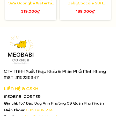
Sữa Goongbe Waterful
BabyCoccole SUN
Sun Lotion Mild 80g
BARRIER CREAM SPF
319.000₫
189.000₫
50+
CTY TNHH Xuất Nhập Khẩu & Phân Phối Minh Khang
MST: 315236947
LIÊN HỆ & CSKH
MEOBABI CORNER
Địa chỉ:
157 Đào Duy Anh Phường 09 Quận Phú Nhuận
Điện thoại:
0383 909 234