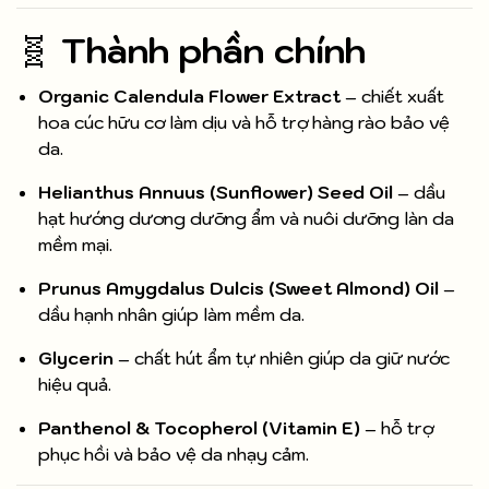
🧬
Thành phần chính
Organic Calendula Flower Extract
– chiết xuất
hoa cúc hữu cơ làm dịu và hỗ trợ hàng rào bảo vệ
da.
Helianthus Annuus (Sunflower) Seed Oil
– dầu
hạt hướng dương dưỡng ẩm và nuôi dưỡng làn da
mềm mại.
Prunus Amygdalus Dulcis (Sweet Almond) Oil
–
dầu hạnh nhân giúp làm mềm da.
Glycerin
– chất hút ẩm tự nhiên giúp da giữ nước
hiệu quả.
Panthenol & Tocopherol (Vitamin E)
– hỗ trợ
phục hồi và bảo vệ da nhạy cảm.