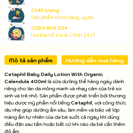
Chất lượng
Sản phẩm chính hãng, uy tín
0383 909 234
Hotline hỗ trợ & CSKH 24/7
Mô tả sản phẩm
Hướng dẫn mua hàng
Cetaphil Baby Daily Lotion With Organic
Calendula 400ml
là sữa dưỡng thể hàng ngày dành
riêng cho làn da mỏng manh và nhạy cảm của trẻ sơ
sinh và trẻ nhỏ. Sản phẩm được phát triển bởi thương
hiệu dược mỹ phẩm nổi tiếng
Cetaphil
, với công thức
dịu nhẹ giúp dưỡng ẩm sâu, làm mềm và bảo vệ lớp
màng ẩm tự nhiên của da bé suốt cả ngày khi dùng
đều đặn sau tắm hoặc bất cứ khi nào da bé cần thêm
độ ẩm.