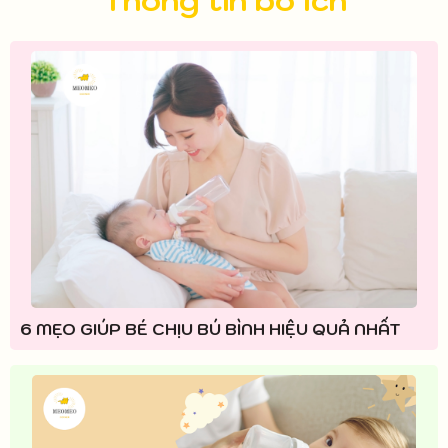
6 MẸO GIÚP BÉ CHỊU BÚ BÌNH HIỆU QUẢ NHẤT