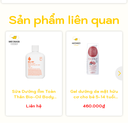
Sản phẩm liên quan
Sữa Dưỡng Ẩm Toàn
Gel dưỡng da mặt hữu
Thân Bio-Oil Body
cơ cho bé 5-14 tuổi
Lotion 175ml
Toofruit việt quất - lựu
Liên hệ
460.000₫
30ml