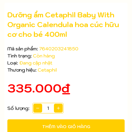
Dưỡng ẩm Cetaphil Baby With
Organic Calendula hoa cúc hữu
cơ cho bé 400ml
Mã sản phẩm:
7640203241850
Tình trạng:
Còn hàng
Loại:
Đang cập nhật
Thương hiệu:
Cetaphil
335.000₫
Mã giảm giá:
Số lượng:
Ngày hết hạn:
THÊM VÀO GIỎ HÀNG
Điều kiện: