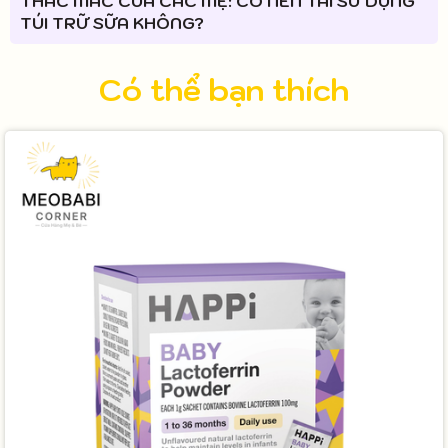
THẮC MẮC CỦA CÁC MẸ: CÓ NÊN TÁI SỬ DỤNG
TÚI TRỮ SỮA KHÔNG?
Có thể bạn thích