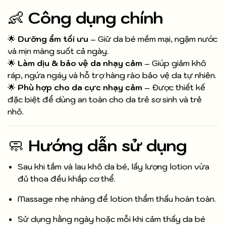
👶
Công dụng chính
🌟
Dưỡng ẩm tối ưu
– Giữ da bé mềm mại, ngậm nước
và mịn màng suốt cả ngày.
🌟
Làm dịu & bảo vệ da nhạy cảm
– Giúp giảm khô
ráp, ngứa ngáy và hỗ trợ hàng rào bảo vệ da tự nhiên.
🌟
Phù hợp cho da cực nhạy cảm
– Được thiết kế
đặc biệt để dùng an toàn cho da trẻ sơ sinh và trẻ
nhỏ.
🧼
Hướng dẫn sử dụng
Sau khi tắm và lau khô da bé, lấy lượng lotion vừa
đủ thoa đều khắp cơ thể.
Massage nhẹ nhàng để lotion thẩm thấu hoàn toàn.
Sử dụng hằng ngày hoặc mỗi khi cảm thấy da bé