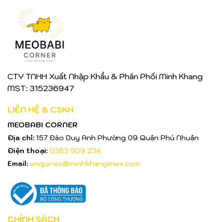
CTY TNHH Xuất Nhập Khẩu & Phân Phối Minh Khang
MST: 315236947
LIÊN HỆ & CSKH
MEOBABI CORNER
Địa chỉ:
157 Đào Duy Anh Phường 09 Quận Phú Nhuận
Điện thoại:
0383 909 234
Email:
enquiries@minhkhangimex.com
CHÍNH SÁCH