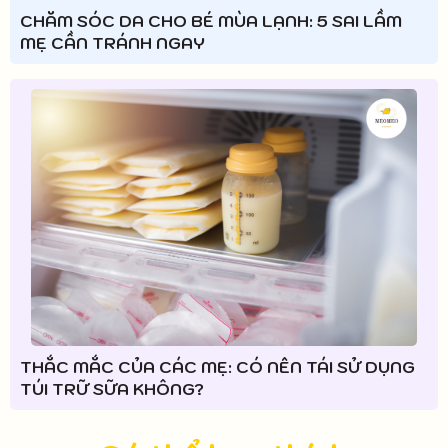
CHĂM SÓC DA CHO BÉ MÙA LẠNH: 5 SAI LẦM
MẸ CẦN TRÁNH NGAY
THẮC MẮC CỦA CÁC MẸ: CÓ NÊN TÁI SỬ DỤNG
TÚI TRỮ SỮA KHÔNG?