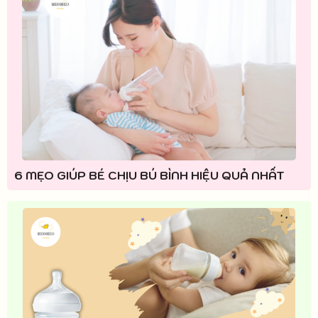
6 MẸO GIÚP BÉ CHỊU BÚ BÌNH HIỆU QUẢ NHẤT