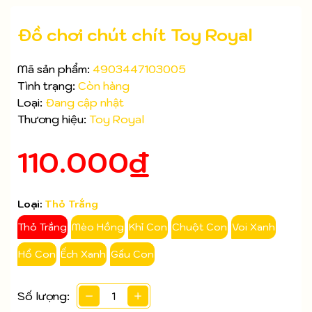
Đồ chơi chút chít Toy Royal
Mã sản phẩm:
4903447103005
Tình trạng:
Còn hàng
Loại:
Đang cập nhật
Thương hiệu:
Toy Royal
110.000₫
Loại:
Thỏ Trắng
Thỏ Trắng
Mèo Hồng
Khỉ Con
Chuột Con
Voi Xanh
Mã giảm giá:
Hổ Con
Ếch Xanh
Gấu Con
Ngày hết hạn:
Điều kiện:
Số lượng: