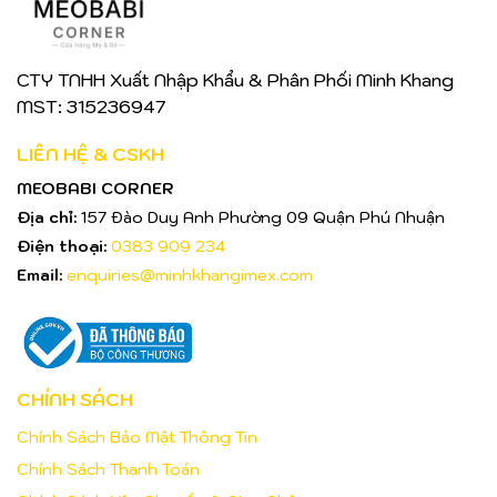
CTY TNHH Xuất Nhập Khẩu & Phân Phối Minh Khang
MST: 315236947
LIÊN HỆ & CSKH
MEOBABI CORNER
Địa chỉ:
157 Đào Duy Anh Phường 09 Quận Phú Nhuận
Điện thoại:
0383 909 234
Email:
enquiries@minhkhangimex.com
CHÍNH SÁCH
Chính Sách Bảo Mật Thông Tin
Chính Sách Thanh Toán