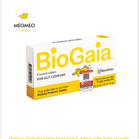
Men vi sinh BioGaia Protectis dạng viên hộp 10 viên