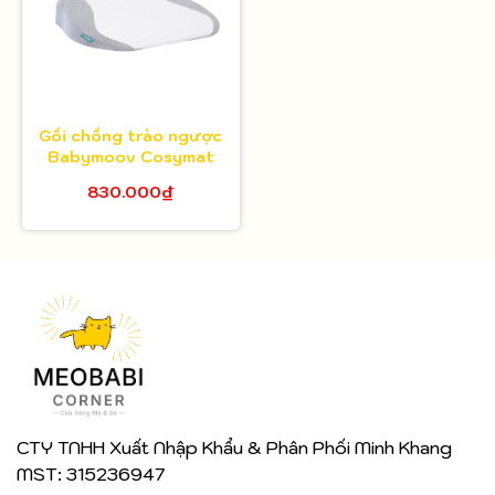
Gối chống trào ngược
Babymoov Cosymat
830.000₫
CTY TNHH Xuất Nhập Khẩu & Phân Phối Minh Khang
MST: 315236947