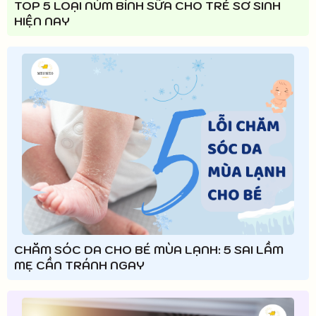
TOP 5 LOẠI NÚM BÌNH SỮA CHO TRẺ SƠ SINH
HIỆN NAY
CHĂM SÓC DA CHO BÉ MÙA LẠNH: 5 SAI LẦM
MẸ CẦN TRÁNH NGAY