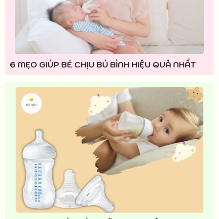
6 MẸO GIÚP BÉ CHỊU BÚ BÌNH HIỆU QUẢ NHẤT