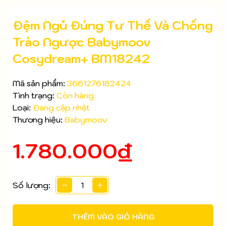
Đệm Ngủ Đúng Tư Thế Và Chống
Trào Ngược Babymoov
Cosydream+ BM18242
Mã sản phẩm:
3661276182424
Tình trạng:
Còn hàng
Loại:
Đang cập nhật
Thương hiệu:
Babymoov
1.780.000₫
Số lượng:
Mã giảm giá:
Ngày hết hạn:
THÊM VÀO GIỎ HÀNG