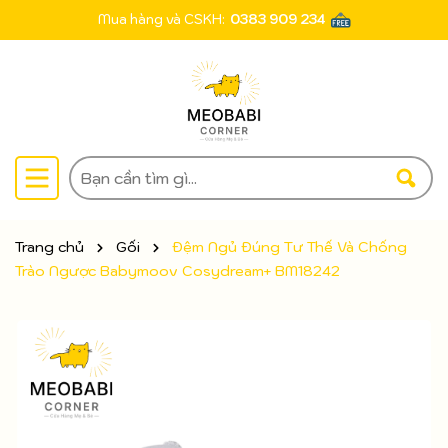
Mua hàng và CSKH:
0383 909 234
Trang chủ
Gối
Đệm Ngủ Đúng Tư Thế Và Chống
Trào Ngược Babymoov Cosydream+ BM18242