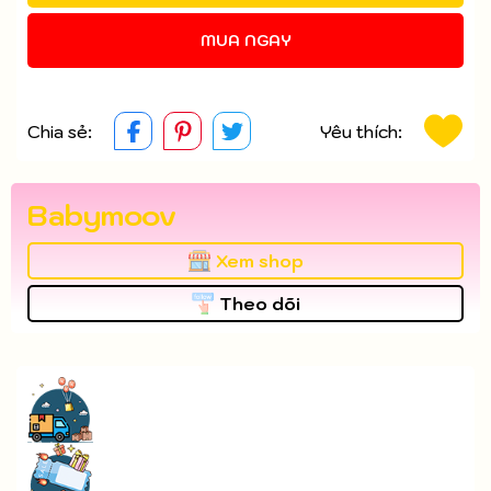
Điều kiện:
MUA NGAY
Chia sẻ:
Yêu thích:
Babymoov
Xem shop
Theo dõi