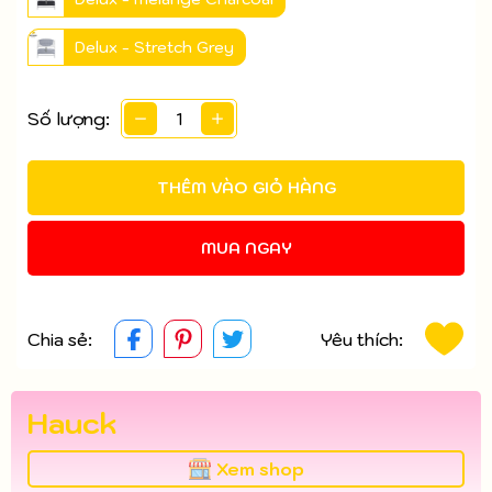
Delux - Stretch Grey
Số lượng:
THÊM VÀO GIỎ HÀNG
MUA NGAY
Chia sẻ:
Yêu thích:
Hauck
Xem shop