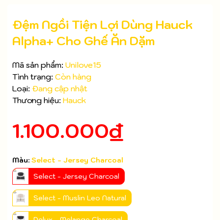
Đệm Ngồi Tiện Lợi Dùng Hauck
Alpha+ Cho Ghế Ăn Dặm
Mã sản phẩm:
Unilove15
Tình trạng:
Còn hàng
Loại:
Đang cập nhật
Thương hiệu:
Hauck
1.100.000₫
Màu:
Select - Jersey Charcoal
Mã giảm giá:
Select - Jersey Charcoal
Ngày hết hạn:
Select - Muslin Leo Natural
Điều kiện:
Delux - Melange Charcoal