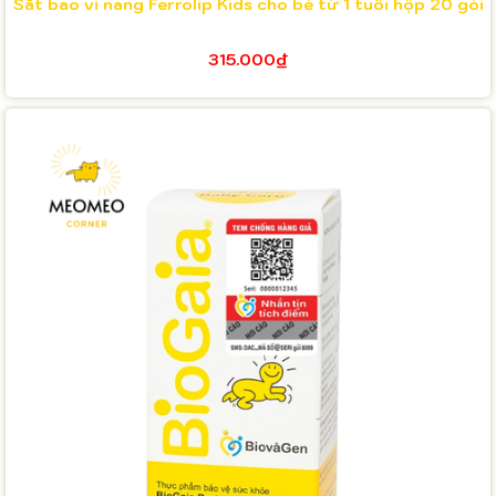
Sắt bao vi nang Ferrolip Kids cho bé từ 1 tuổi hộp 20 gói
315.000₫