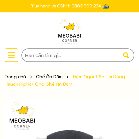
Mua hàng và CSKH:
0383 909 234
Trang chủ
Ghế Ăn Dặm
Đệm Ngồi Tiện Lợi Dùng
Hauck Alpha+ Cho Ghế Ăn Dặm