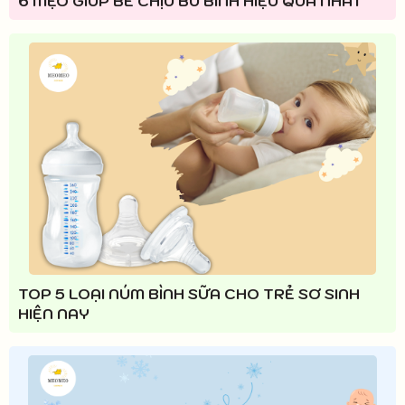
6 MẸO GIÚP BÉ CHỊU BÚ BÌNH HIỆU QUẢ NHẤT
TOP 5 LOẠI NÚM BÌNH SỮA CHO TRẺ SƠ SINH
HIỆN NAY