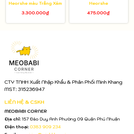
Heorshe màu Trắng Xám
Heorshe
3.300.000₫
475.000₫
CTY TNHH Xuất Nhập Khẩu & Phân Phối Minh Khang
MST: 315236947
LIÊN HỆ & CSKH
MEOBABI CORNER
Địa chỉ:
157 Đào Duy Anh Phường 09 Quận Phú Nhuận
Điện thoại:
0383 909 234