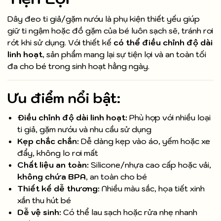
Dây đeo ti giả/gặm nướu là phụ kiện thiết yếu giúp
giữ ti ngậm hoặc đồ gặm của bé luôn sạch sẽ, tránh rơi
rớt khi sử dụng. Với thiết kế
có thể điều chỉnh độ dài
linh hoạt
, sản phẩm mang lại sự tiện lợi và an toàn tối
đa cho bé trong sinh hoạt hằng ngày.
Ưu điểm nổi bật:
Điều chỉnh độ dài linh hoạt:
Phù hợp với nhiều loại
ti giả, gặm nướu và nhu cầu sử dụng
Kẹp chắc chắn:
Dễ dàng kẹp vào áo, yếm hoặc xe
đẩy, không lo rơi mất
Chất liệu an toàn:
Silicone/nhựa cao cấp hoặc vải,
không chứa BPA
, an toàn cho bé
Thiết kế dễ thương:
Nhiều màu sắc, họa tiết xinh
xắn thu hút bé
Dễ vệ sinh:
Có thể lau sạch hoặc rửa nhẹ nhanh