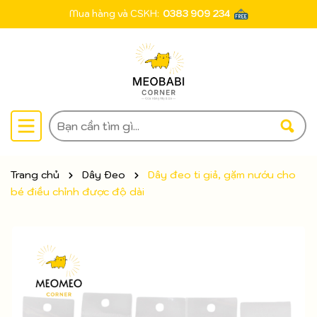
Mua hàng và CSKH:
0383 909 234
Trang chủ
Dây Đeo
Dây đeo ti giả, gặm nướu cho
bé điều chỉnh được độ dài