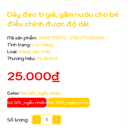
Dây đeo ti giả, gặm nướu cho bé
điều chỉnh được độ dài
Mã sản phẩm:
2668721975-1718077239388-1
Tình trạng:
Còn hàng
Loại:
Đang cập nhật
Thương hiệu:
No Brand
Mã giảm giá:
25.000₫
Ngày hết hạn:
Điều kiện:
Color:
bé GÁI_ngẫu nhiên
bé GÁI_ngẫu nhiên
bé TRAI_ngẫu nhiên
Số lượng: