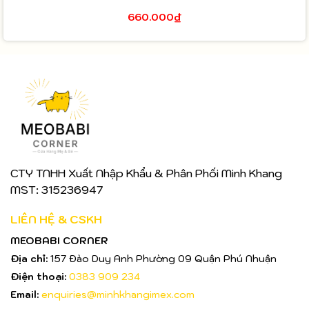
660.000₫
CTY TNHH Xuất Nhập Khẩu & Phân Phối Minh Khang
MST: 315236947
LIÊN HỆ & CSKH
MEOBABI CORNER
Địa chỉ:
157 Đào Duy Anh Phường 09 Quận Phú Nhuận
Điện thoại:
0383 909 234
Email:
enquiries@minhkhangimex.com