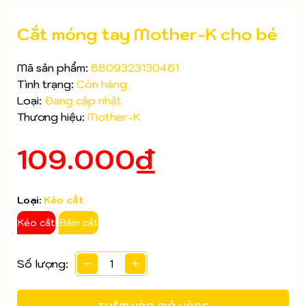
Cắt móng tay Mother-K cho bé
Mã sản phẩm:
8809323130461
Tình trạng:
Còn hàng
Loại:
Đang cập nhật
Thương hiệu:
Mother-K
109.000₫
Loại:
Kéo cắt
Mã giảm giá:
Kéo cắt
Bấm cắt
Ngày hết hạn:
Số lượng:
Điều kiện: