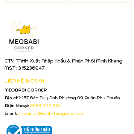
CTY TNHH Xuất Nhập Khẩu & Phân Phối Minh Khang
MST: 315236947
LIÊN HỆ & CSKH
MEOBABI CORNER
Địa chỉ:
157 Đào Duy Anh Phường 09 Quận Phú Nhuận
Điện thoại:
0383 909 234
Email:
enquiries@minhkhangimex.com