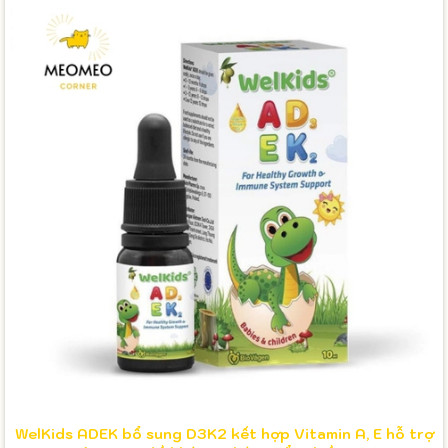
WelKids ADEK bổ sung D3K2 kết hợp Vitamin A, E hỗ trợ