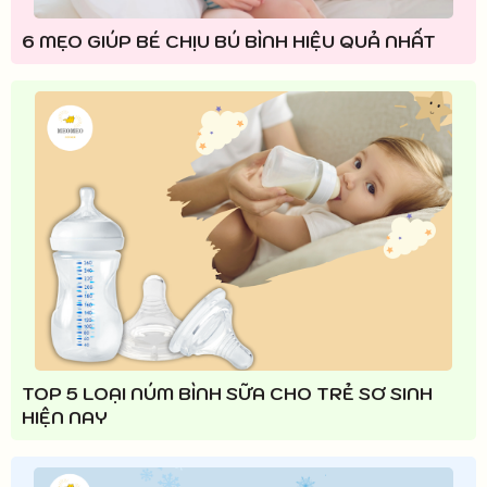
6 MẸO GIÚP BÉ CHỊU BÚ BÌNH HIỆU QUẢ NHẤT
TOP 5 LOẠI NÚM BÌNH SỮA CHO TRẺ SƠ SINH
HIỆN NAY