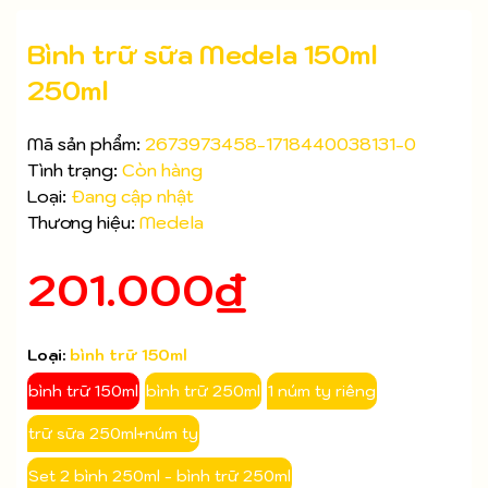
Bình trữ sữa Medela 150ml
250ml
Mã sản phẩm:
2673973458-1718440038131-0
Tình trạng:
Còn hàng
Loại:
Đang cập nhật
Thương hiệu:
Medela
201.000₫
Loại:
bình trữ 150ml
bình trữ 150ml
bình trữ 250ml
1 núm ty riêng
Mã giảm giá:
trữ sữa 250ml+núm ty
Ngày hết hạn:
Set 2 bình 250ml - bình trữ 250ml