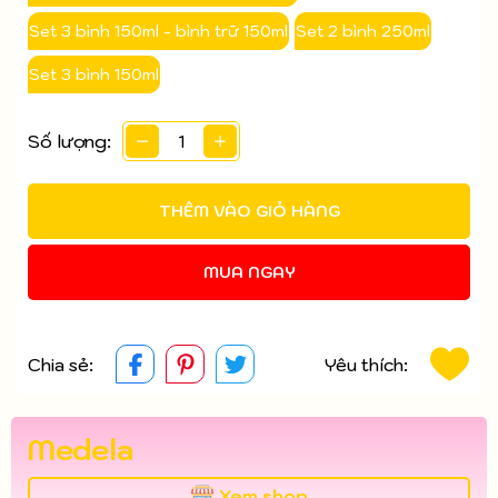
Điều kiện:
Set 3 bình 150ml - bình trữ 150ml
Set 2 bình 250ml
Set 3 bình 150ml
Số lượng:
THÊM VÀO GIỎ HÀNG
MUA NGAY
Chia sẻ:
Yêu thích:
Medela
Xem shop