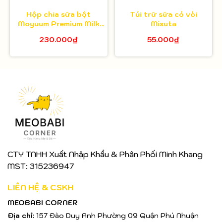
Hộp chia sữa bột
Túi trữ sữa có vòi
Moyuum Premium Milk
Misuta
Powder Dispenser - 3
230.000₫
55.000₫
ngăn
CTY TNHH Xuất Nhập Khẩu & Phân Phối Minh Khang
MST: 315236947
LIÊN HỆ & CSKH
MEOBABI CORNER
Địa chỉ:
157 Đào Duy Anh Phường 09 Quận Phú Nhuận