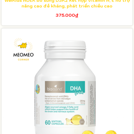
WelKids ADEK bổ sung D3K2 kết hợp Vitamin A, E hỗ trợ
nâng cao đề kháng, phát triển chiều cao
375.000₫