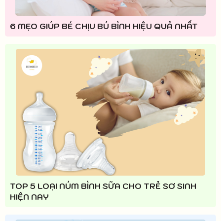
6 MẸO GIÚP BÉ CHỊU BÚ BÌNH HIỆU QUẢ NHẤT
TOP 5 LOẠI NÚM BÌNH SỮA CHO TRẺ SƠ SINH
HIỆN NAY