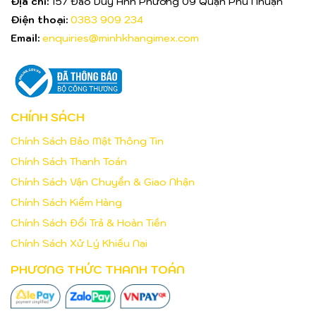
Địa chỉ:
157 Đào Duy Anh Phường 09 Quận Phú Nhuận
Điện thoại:
0383 909 234
Email:
enquiries@minhkhangimex.com
CHÍNH SÁCH
Chính Sách Bảo Mật Thông Tin
Chính Sách Thanh Toán
Chính Sách Vận Chuyển & Giao Nhận
Chính Sách Kiểm Hàng
Chính Sách Đổi Trả & Hoàn Tiền
Chính Sách Xử Lý Khiếu Nại
PHƯƠNG THỨC THANH TOÁN