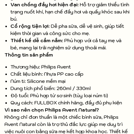
Van chống đầy hơi hiện đại:
Hỗ trợ giảm thiểu tình
trạng nuốt khí, hạn chế đầy hơi và quấy khóc sau khi
bú.
Cổ rộng tiện lợi:
Dễ pha sữa, dễ vệ sinh, giúp tiết
kiệm thời gian và công sức cho mẹ.
Thiết kế dễ cầm nắm:
Phù hợp với cả tay mẹ và
bé, mang lại trải nghiệm sử dụng thoải mái.
Thông tin sản phẩm
Thương hiệu: Philips Avent
Chất liệu bình: Nhựa PP cao cấp
Núm ti: Silicone mềm mại
Dung tích phổ biến: 260ml / 330ml
Độ tuổi: Phù hợp từ sơ sinh (tùy loại núm ti)
Quy cách: FULLBOX chính hãng, đầy đủ phụ kiện
Vì sao nên chọn Philips Avent Natural?
Không chỉ đơn thuần là một chiếc bình sữa, Philips
Avent Natural còn là trợ thủ đắc lực giúp mẹ duy trì
việc nuôi con bằng sữa mẹ kết hợp khoa học. Thiết kế