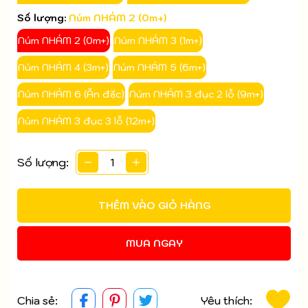
Số lượng:
Núm NHÁM 2 (0m+)
Núm NHÁM 2 (0m+)
Núm NHÁM 3 (1m+)
Núm NHÁM 4 (3m+)
Núm NHÁM 5 (6m+)
Núm NHÁM 6 (Ăn đặc)
Núm NHÁM 3 đục 2 lỗ (9m+)
Núm NHÁM 3 đục 3 lỗ (12m+)
Số lượng:
THÊM VÀO GIỎ HÀNG
MUA NGAY
Chia sẻ:
Yêu thích: