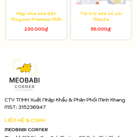
Hộp chia sữa bột
Túi trữ sữa có vòi
Moyuum Premium Milk
Misuta
Powder Dispenser - 3
230.000₫
55.000₫
ngăn
CTY TNHH Xuất Nhập Khẩu & Phân Phối Minh Khang
MST: 315236947
LIÊN HỆ & CSKH
MEOBABI CORNER