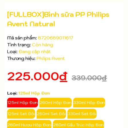
[FULLBOX]Bình sữa PP Philips
Avent Natural
Mã sản phẩm:
8720689011617
Tình trạng:
Còn hàng
Loại:
Đang cập nhật
Thương hiệu:
Philips Avent
Mã giảm giá:
225.000₫
339.000₫
Ngày hết hạn:
Điều kiện:
Loại:
125ml Hộp Đơn
125ml Hộp Đơn
260ml Hộp Đơn
330ml Hộp Đơn
125ml Set Đôi
260ml Set Đôi
330ml Set Đôi
260ml Hươu Hộp Đơn
260ml Gấu Trúc Hộp Đơn