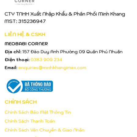
CTY TNHH Xuất Nhập Khẩu & Phân Phối Minh Khang
MST: 315236947
LIÊN HỆ & CSKH
MEOBABI CORNER
Địa chỉ:
157 Đào Duy Anh Phường 09 Quận Phú Nhuận
Điện thoại:
0383 909 234
Email:
enquiries@minhkhangimex.com
CHÍNH SÁCH
Chính Sách Bảo Mật Thông Tin
Chính Sách Thanh Toán
Chính Sách Vận Chuyển & Giao Nhận