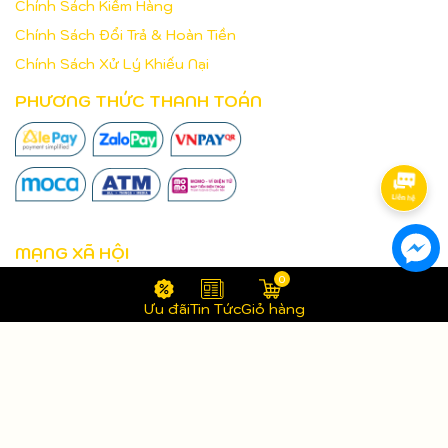
Chính Sách Kiểm Hàng
Chính Sách Đổi Trả & Hoàn Tiền
Chính Sách Xử Lý Khiếu Nại
PHƯƠNG THỨC THANH TOÁN
MẠNG XÃ HỘI
0
Ưu đãi
Tin Tức
Giỏ hàng
Bản quyền thuộc về
Aucom Trading Pty Ltd
.
Cung cấp bởi
Sapo