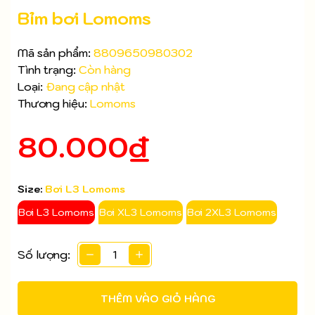
Bỉm bơi Lomoms
Mã sản phẩm:
8809650980302
Tình trạng:
Còn hàng
Loại:
Đang cập nhật
Mã giảm giá:
Thương hiệu:
Lomoms
Ngày hết hạn:
80.000₫
Điều kiện:
Size:
Bơi L3 Lomoms
Bơi L3 Lomoms
Bơi XL3 Lomoms
Bơi 2XL3 Lomoms
Số lượng:
THÊM VÀO GIỎ HÀNG