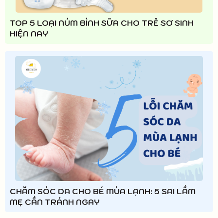
TOP 5 LOẠI NÚM BÌNH SỮA CHO TRẺ SƠ SINH
HIỆN NAY
CHĂM SÓC DA CHO BÉ MÙA LẠNH: 5 SAI LẦM
MẸ CẦN TRÁNH NGAY