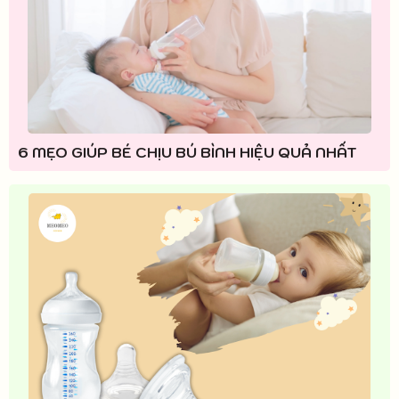
6 MẸO GIÚP BÉ CHỊU BÚ BÌNH HIỆU QUẢ NHẤT