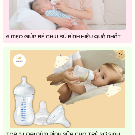
6 MẸO GIÚP BÉ CHỊU BÚ BÌNH HIỆU QUẢ NHẤT
TOP 5 LOẠI NÚM BÌNH SỮA CHO TRẺ SƠ SINH