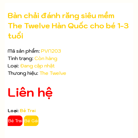
Bàn chải đánh răng siêu mềm
The Twelve Hàn Quốc cho bé 1-3
tuổi
Mã sản phẩm:
PVN203
Tình trạng:
Còn hàng
Mã giảm giá:
Loại:
Đang cập nhật
Ngày hết hạn:
Thương hiệu:
The Twelve
Điều kiện:
Liên hệ
Loại:
Bé Trai
Bé Trai
Bé Gái